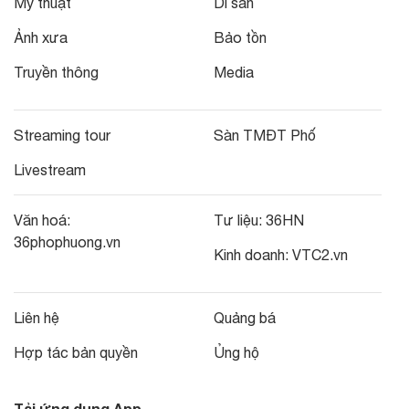
Mỹ thuật
Di sản
Ảnh xưa
Bảo tồn
Truyền thông
Media
Streaming tour
Sàn TMĐT Phố
Livestream
Văn hoá:
Tư liệu:
36HN
36phophuong.vn
Kinh doanh:
VTC2.vn
Liên hệ
Quảng bá
Hợp tác bản quyền
Ủng hộ
Tải ứng dụng App