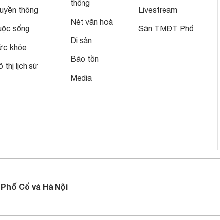
thống
ruyền thông
Livestream
Nét văn hoá
uộc sống
Sàn TMĐT Phố
Di sản
ức khỏe
Bảo tồn
 thị lịch sử
Media
 Phố Cổ và Hà Nội