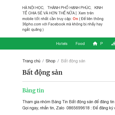
HÀ NỘI HỌC
,
THÀNH PHỐ HẠNH PHÚC
,
KINH
TẾ CHIA SẺ
VÀ HƠN THẾ NỮA | Xem trên
On
mobile tốt nhất cần truy cập:
( Để liên thông
36pho.com với Facebook mà không bị nhẩy hay
ngắt quãng )
Hotels
Food
P
Trang chủ
Shop
Bất động sản
Bất động sản
Bảng tin
Tham gia nhóm Bảng Tin Bất động sản để đăng tin
Gọi ngay, nhắn tin, Zalo 0865699618 : Để đăng ký đ