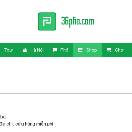
Tour
Hà Nội
Phố
Shop
Chợ
 bài
ịa chỉ, cửa hàng miễn phí