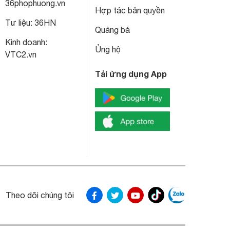
36phophuong.vn
Hợp tác bản quyền
Tư liệu:
36HN
Quảng bá
Kinh doanh:
Ủng hộ
VTC2.vn
Tải ứng dụng App
Theo dõi chúng tôi