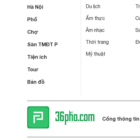
Du lịch
T
Hà Nội
Ẩm thực
C
Phố
Âm nhạc
S
Chợ
Thời trang
Đô
Sàn TMĐT P
Mỹ thuật
Tiện ích
Tour
Bản đồ
Cổng thông tin