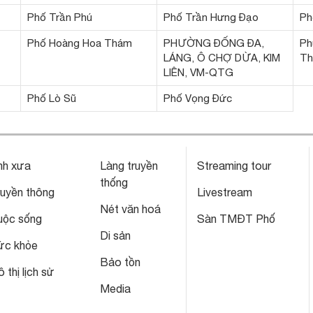
Phố Trần Phú
Phố Trần Hưng Đạo
Ph
Phố Hoàng Hoa Thám
PHƯỜNG ĐỐNG ĐA,
Ph
LÁNG, Ô CHỢ DỪA, KIM
Th
LIÊN, VM-QTG
Phố Lò Sũ
Phố Vọng Đức
nh xưa
Làng truyền
Streaming tour
thống
ruyền thông
Livestream
Nét văn hoá
uộc sống
Sàn TMĐT Phố
Di sản
ức khỏe
Bảo tồn
 thị lịch sử
Media