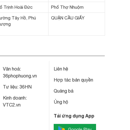
ố Trịnh Hoài Đức
Phố Thợ Nhuộm
ường Tây Hồ, Phú
QUẬN CẦU GIẤY
ượng
Văn hoá:
Liên hệ
36phophuong.vn
Hợp tác bản quyền
Tư liệu:
36HN
Quảng bá
Kinh doanh:
Ủng hộ
VTC2.vn
Tải ứng dụng App