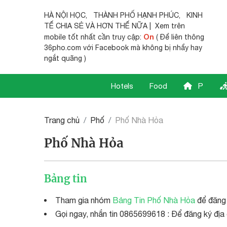
HÀ NỘI HỌC
,
THÀNH PHỐ HẠNH PHÚC
,
KINH
TẾ CHIA SẺ
VÀ HƠN THẾ NỮA | Xem trên
On
mobile tốt nhất cần truy cập:
( Để liên thông
36pho.com với Facebook mà không bị nhẩy hay
ngắt quãng )
Hotels
Food
P
Trang chủ
Phố
Phố Nhà Hỏa
Phố Nhà Hỏa
Bảng tin
Tham gia nhóm
Bảng Tin Phố Nhà Hỏa
để đăng 
Gọi ngay, nhắn tin 0865699618 : Để đăng ký địa 