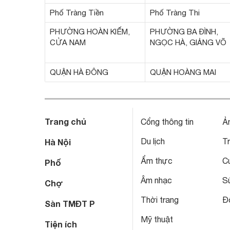
Phố Tràng Tiền
Phố Tràng Thi
PHƯỜNG HOÀN KIẾM,
PHƯỜNG BA ĐÌNH,
CỬA NAM
NGỌC HÀ, GIẢNG VÕ
QUẬN HÀ ĐÔNG
QUẬN HOÀNG MAI
Trang chủ
Cổng thông tin
Ả
Du lịch
T
Hà Nội
Ẩm thực
C
Phố
Âm nhạc
S
Chợ
Thời trang
Đô
Sàn TMĐT P
Mỹ thuật
Tiện ích