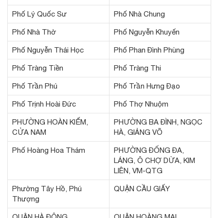
Phố Lý Quốc Sư
Phố Nhà Chung
Phố Nhà Thờ
Phố Nguyễn Khuyến
Phố Nguyễn Thái Học
Phố Phan Đình Phùng
Phố Tràng Tiền
Phố Tràng Thi
Phố Trần Phú
Phố Trần Hưng Đạo
Phố Trịnh Hoài Đức
Phố Thợ Nhuộm
PHƯỜNG HOÀN KIẾM,
PHƯỜNG BA ĐÌNH, NGỌC
CỬA NAM
HÀ, GIẢNG VÕ
Phố Hoàng Hoa Thám
PHƯỜNG ĐỐNG ĐA,
LÁNG, Ô CHỢ DỪA, KIM
LIÊN, VM-QTG
Phường Tây Hồ, Phú
QUẬN CẦU GIẤY
Thượng
QUẬN HÀ ĐÔNG
QUẬN HOÀNG MAI