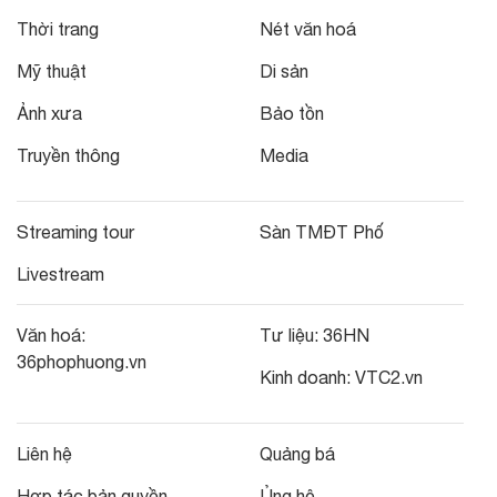
Thời trang
Nét văn hoá
Mỹ thuật
Di sản
Ảnh xưa
Bảo tồn
Truyền thông
Media
Streaming tour
Sàn TMĐT Phố
Livestream
Văn hoá:
Tư liệu:
36HN
36phophuong.vn
Kinh doanh:
VTC2.vn
Liên hệ
Quảng bá
Hợp tác bản quyền
Ủng hộ