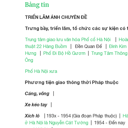
Bảng tin
TRIỂN LÃM ẢNH CHUYÊN ĐỀ
Trưng bầy, triển lãm, tổ chức các sự kiện có 
Trung tâm giao lưu văn hóa Phố cổ Hà Nội
|
Hoà
thuật 22 Hàng Buồm
| Đền Quan Đế |
Đình Kim
Hưng
|
Phố Đi Bộ Hồ Gươm
|
Trung Tâm Thông
Ông
Phố Hà Nội xưa
Phương tiện giao thông thời Pháp thuộc
Cáng, võng
|
Xe kéo tay
|
Xích lô
| 193x - 1954 (Gia đoạn Pháp thuộc) |
Hà
ở Hà Nội là Nguyễn Cát Tường
| 1954 - Đến nay