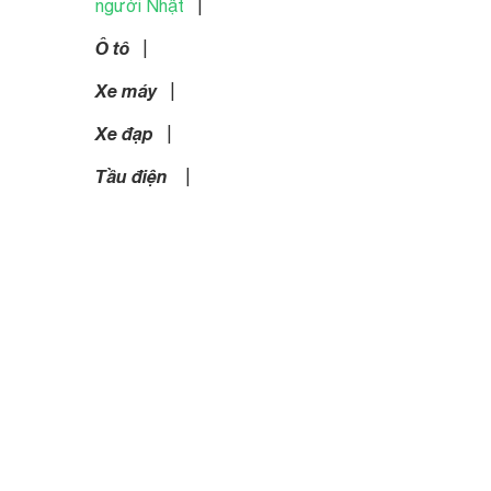
người Nhật
|
Ô tô
|
Xe máy
|
Xe đạp
|
Tầu điện
|