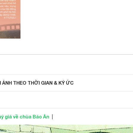
M ẢNH THEO THỜI GIAN & KÝ ỨC
uý giá về chùa Báo Ân
|