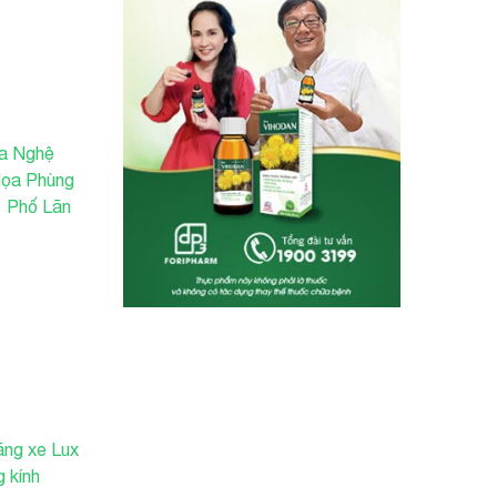
óa Nghệ
Họa Phùng
|
Phố Lãn
ãng xe Lux
 kính