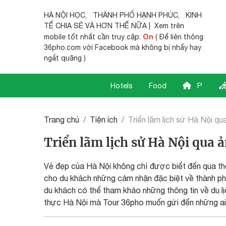
HÀ NỘI HỌC
,
THÀNH PHỐ HẠNH PHÚC
,
KINH
TẾ CHIA SẺ
VÀ HƠN THẾ NỮA | Xem trên
On
mobile tốt nhất cần truy cập:
( Để liên thông
36pho.com với Facebook mà không bị nhẩy hay
ngắt quãng )
Hotels
Food
P
Trang chủ
Tiện ích
Triển lãm lịch sử Hà Nội qu
Triển lãm lịch sử Hà Nội qua 
Vẻ đẹp của Hà Nội không chỉ được biết đến qua t
cho du khách những cảm nhận đặc biệt về thành phố
du khách có thể tham khảo những thông tin về du 
thực Hà Nội mà Tour 36pho muốn gửi đến những ai đ