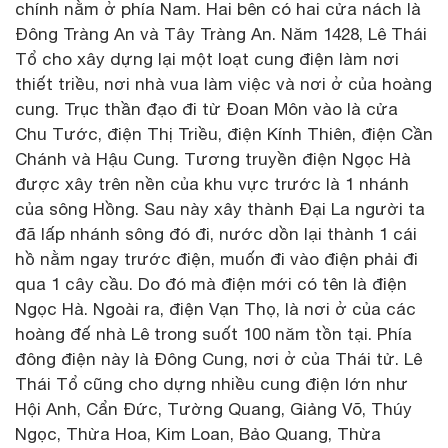
chính nằm ở phía Nam. Hai bên có hai cửa nách là
Đông Tràng An và Tây Tràng An. Năm 1428, Lê Thái
Tổ cho xây dựng lại một loạt cung điện làm nơi
thiết triều, nơi nhà vua làm việc và nơi ở của hoàng
cung. Trục thần đạo đi từ Đoan Môn vào là cửa
Chu Tước, điện Thị Triều, điện Kính Thiên, điện Cần
Chánh và Hậu Cung. Tương truyền điện Ngọc Hà
được xây trên nền của khu vực trước là 1 nhánh
của sông Hồng. Sau này xây thành Đại La người ta
đã lấp nhánh sông đó đi, nước dồn lại thành 1 cái
hồ nằm ngay trước điện, muốn đi vào điện phải đi
qua 1 cây cầu. Do đó mà điện mới có tên là điện
Ngọc Hà. Ngoài ra, điện Vạn Thọ, là nơi ở của các
hoàng đế nhà Lê trong suốt 100 năm tồn tại. Phía
đông điện này là Đông Cung, nơi ở của Thái tử. Lê
Thái Tổ cũng cho dựng nhiều cung điện lớn như
Hội Anh, Cẩn Đức, Tường Quang, Giảng Võ, Thúy
Ngọc, Thừa Hoa, Kim Loan, Bảo Quang, Thừa