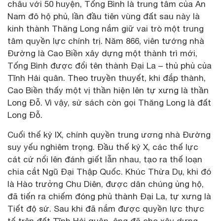
châu với 50 huyện, Tống Bình là trung tâm của An
Nam đô hộ phủ, lần đầu tiên vùng đất sau này là
kinh thành Thăng Long nắm giữ vai trò một trung
tâm quyền lực chính trị. Năm 866, viên tướng nhà
Đường là Cao Biền xây dựng một thành trì mới,
Tống Bình được đổi tên thành Đại La – thủ phủ của
Tĩnh Hải quân. Theo truyền thuyết, khi đắp thành,
Cao Biền thấy một vị thần hiện lên tự xưng là thần
Long Đỗ. Vì vậy, sử sách còn gọi Thăng Long là đất
Long Đỗ.
Cuối thế kỷ IX, chính quyền trung ương nhà Đường
suy yếu nghiêm trọng. Đầu thế kỷ X, các thế lực
cát cứ nổi lên đánh giết lẫn nhau, tạo ra thế loạn
chia cắt Ngũ Đại Thập Quốc. Khúc Thừa Dụ, khi đó
là Hào trưởng Chu Diên, được dân chúng ủng hộ,
đã tiến ra chiếm đóng phủ thành Đại La, tự xưng là
Tiết độ sứ. Sau khi đã nắm được quyền lực thực