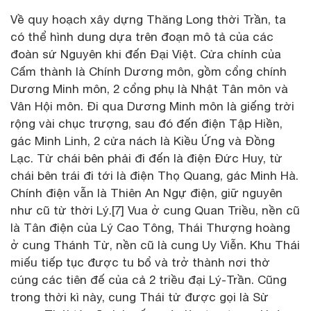
Về quy hoạch xây dựng Thăng Long thời Trần, ta
có thể hình dung dựa trên đoạn mô tả của các
đoàn sứ Nguyên khi đến Đại Việt. Cửa chính của
Cấm thành là Chính Dương môn, gồm cổng chính
Dương Minh môn, 2 cổng phụ là Nhật Tân môn và
Vân Hội môn. Đi qua Dương Minh môn là giếng trời
rộng vài chục trượng, sau đó đến điện Tập Hiền,
gác Minh Linh, 2 cửa nách là Kiều Ứng và Đồng
Lạc. Từ chái bên phải đi đến là điện Đức Huy, từ
chái bên trái đi tới là điện Thọ Quang, gác Minh Hà.
Chính điện vẫn là Thiên An Ngự điện, giữ nguyên
như cũ từ thời Lý.[7] Vua ở cung Quan Triều, nền cũ
là Tân điện của Lý Cao Tông, Thái Thượng hoàng
ở cung Thánh Từ, nền cũ là cung Uy Viễn. Khu Thái
miếu tiếp tục được tu bổ và trở thành nơi thờ
cúng các tiên đế của cả 2 triều đại Lý-Trần. Cũng
trong thời kì này, cung Thái tử được gọi là Sừ