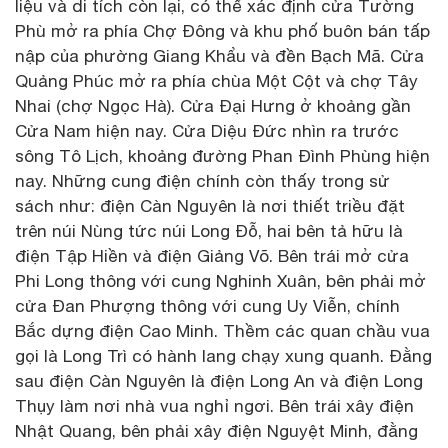
liệu và di tích còn lại, có thể xác định cửa Tường
Phù mở ra phía Chợ Đông và khu phố buôn bán tấp
nập của phường Giang Khẩu và đền Bạch Mã. Cửa
Quảng Phúc mở ra phía chùa Một Cột và chợ Tây
Nhai (chợ Ngọc Hà). Cửa Đại Hưng ở khoảng gần
Cửa Nam hiện nay. Cửa Diệu Đức nhìn ra trước
sông Tô Lịch, khoảng đường Phan Đình Phùng hiện
nay. Những cung điện chính còn thấy trong sử
sách như: điện Càn Nguyên là nơi thiết triều đặt
trên núi Nùng tức núi Long Đỗ, hai bên tả hữu là
điện Tập Hiền và điện Giảng Võ. Bên trái mở cửa
Phi Long thông với cung Nghinh Xuân, bên phải mở
cửa Đan Phượng thông với cung Uy Viễn, chính
Bắc dựng điện Cao Minh. Thềm các quan chầu vua
gọi là Long Trì có hành lang chạy xung quanh. Đằng
sau điện Càn Nguyên là điện Long An và điện Long
Thụy làm nơi nhà vua nghỉ ngơi. Bên trái xây điện
Nhật Quang, bên phải xây điện Nguyệt Minh, đằng