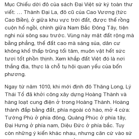
Mục Chiếu dời đô của sách Đại Việt sử ký toàn thư
viết: … Thành Đại La, đô cũ của Cao Vương (tức
Cao Biền), ở giữa khu vực trời đất, được thế rồng
cuộn hổ ngồi, chính giữa Nam Bắc Đông Tây, tiện
nghi núi sông sau trước. Vùng này mặt đất rộng mà
bằng phẳng, thế đất cao mà sáng sủa, dân cư
không khổ thấp trũng tối tăm, muôn vật hết sức
tươi tốt phồn thịnh. Xem khắp đất Việt đó là nơi
thắng địa, thực là chỗ tụ hội quan yếu của bốn
phương.
Ngay từ năm 1010, khi mới định đô Thăng Long, Lý
Thái Tổ đã khởi công xây dựng Hoàng Thành và
hàng loạt cung điện ở trong Hoàng Thành. Hoàng
thành đắp bằng đất, phía ngoài có hào, mở 4 cửa:
Tường Phù ở phía đông, Quảng Phúc ở phía tây,
Đại Hưng ở phía nam, Diệu Đức ở phía bắc. Tuy
còn những ý kiến khác nhau, nhưng căn cứ vào sử