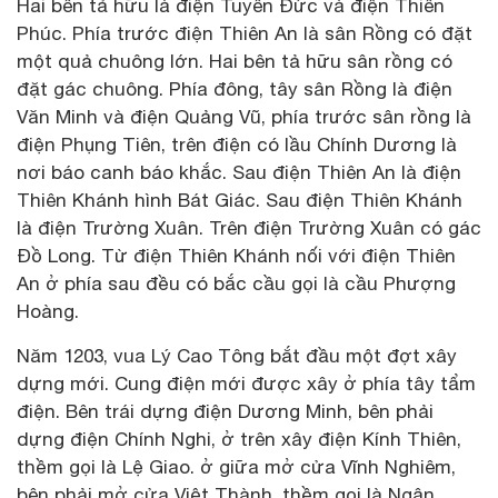
Hai bên tả hữu là điện Tuyên Đức và điện Thiên
Phúc. Phía trước điện Thiên An là sân Rồng có đặt
một quả chuông lớn. Hai bên tả hữu sân rồng có
đặt gác chuông. Phía đông, tây sân Rồng là điện
Văn Minh và điện Quảng Vũ, phía trước sân rồng là
điện Phụng Tiên, trên điện có lầu Chính Dương là
nơi báo canh báo khắc. Sau điện Thiên An là điện
Thiên Khánh hình Bát Giác. Sau điện Thiên Khánh
là điện Trường Xuân. Trên điện Trường Xuân có gác
Đồ Long. Từ điện Thiên Khánh nối với điện Thiên
An ở phía sau đều có bắc cầu gọi là cầu Phượng
Hoàng.
Năm 1203, vua Lý Cao Tông bắt đầu một đợt xây
dựng mới. Cung điện mới được xây ở phía tây tẩm
điện. Bên trái dựng điện Dương Minh, bên phải
dựng điện Chính Nghi, ở trên xây điện Kính Thiên,
thềm gọi là Lệ Giao. ở giữa mở cửa Vĩnh Nghiêm,
bên phải mở cửa Việt Thành, thềm gọi là Ngân