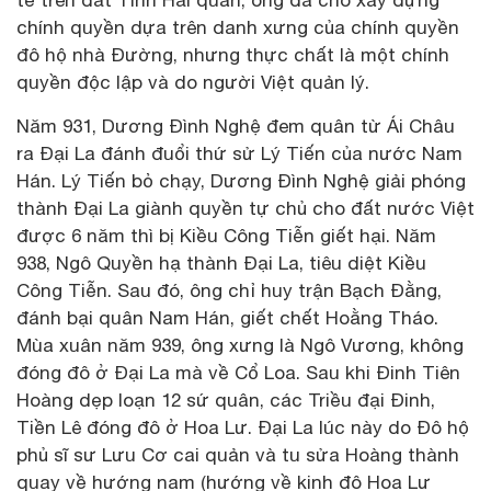
tế trên đất Tĩnh Hải quân, ông đã cho xây dựng
chính quyền dựa trên danh xưng của chính quyền
đô hộ nhà Đường, nhưng thực chất là một chính
quyền độc lập và do người Việt quản lý.
Năm 931, Dương Đình Nghệ đem quân từ Ái Châu
ra Đại La đánh đuổi thứ sử Lý Tiến của nước Nam
Hán. Lý Tiến bỏ chạy, Dương Đình Nghệ giải phóng
thành Đại La giành quyền tự chủ cho đất nước Việt
được 6 năm thì bị Kiều Công Tiễn giết hại. Năm
938, Ngô Quyền hạ thành Đại La, tiêu diệt Kiều
Công Tiễn. Sau đó, ông chỉ huy trận Bạch Đằng,
đánh bại quân Nam Hán, giết chết Hoằng Tháo.
Mùa xuân năm 939, ông xưng là Ngô Vương, không
đóng đô ở Đại La mà về Cổ Loa. Sau khi Đinh Tiên
Hoàng dẹp loạn 12 sứ quân, các Triều đại Đinh,
Tiền Lê đóng đô ở Hoa Lư. Đại La lúc này do Đô hộ
phủ sĩ sư Lưu Cơ cai quản và tu sửa Hoàng thành
quay về hướng nam (hướng về kinh đô Hoa Lư