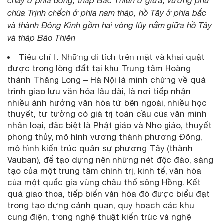
chảy ở phía đông, tháp Báo Thiên ở giữa, vương phủ
chúa Trịnh chếch ở phía nam tháp, hồ Tây ở phía bắc
và thành Đông Kinh gồm hai vòng lũy nằm giữa hồ Tây
và tháp Báo Thiên
Tiêu chí II: Những di tích trên mặt và khai quật
được trong lòng đất tại khu Trung tâm Hoàng
thành Thăng Long – Hà Nội là minh chứng về quá
trình giao lưu văn hóa lâu dài, là nơi tiếp nhận
nhiều ảnh hưởng văn hóa từ bên ngoài, nhiều học
thuyết, tư tưởng có giá trị toàn cầu của văn minh
nhân loại, đặc biệt là Phật giáo và Nho giáo, thuyết
phong thủy, mô hình vương thành phương Đông,
mô hình kiến trúc quân sự phương Tây (thành
Vauban), để tạo dựng nên những nét độc đáo, sáng
tạo của một trung tâm chính trị, kinh tế, văn hóa
của một quốc gia vùng châu thổ sông Hồng. Kết
quả giao thoa, tiếp biến văn hóa đó được biểu đạt
trong tạo dựng cảnh quan, quy hoạch các khu
cung điện, trong nghệ thuật kiến trúc và nghệ