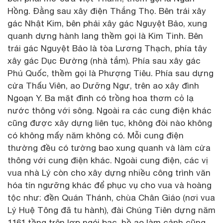
Hồng. Đằng sau xây điện Thắng Thọ. Bên trái xây
gác Nhật Kim, bên phải xây gác Nguyệt Bảo, xung
quanh dựng hành lang thềm gọi là Kim Tinh. Bên
trái gác Nguyệt Bảo là tòa Lương Thạch, phía tây
xây gác Dục Đường (nhà tắm). Phía sau xây gác
Phú Quốc, thềm gọi là Phượng Tiêu. Phía sau dựng
cửa Thấu Viên, ao Dưỡng Ngư, trên ao xây đình
Ngoạn Y. Ba mặt đình có trồng hoa thơm cỏ lạ
nước thông với sông. Ngoài ra các cung điện khác
cũng được xây dựng liên tục, không đòi nào không
có không mấy năm không có. Mỗi cung điện
thường đều có tường bao xung quanh và làm cửa
thông với cung điện khác. Ngoài cung điện, các vị
vua nhà Lý còn cho xây dựng nhiều công trình văn
hóa tín ngưỡng khác để phục vụ cho vua và hoàng
tộc như: đền Quán Thánh, chùa Chân Giáo (nơi vua
Lý Huệ Tông đã tu hành), đài Chúng Tiên dựng năm
1161 tầng trên lợp ngói bạc, hồ ao làm cảnh cũng