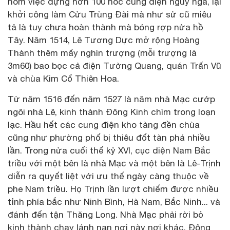
nom việc dựng hơn 100 nóc cung điện nguy nga, lại
khởi công làm Cửu Trùng Đài mà như sử cũ miêu
tả là tuy chưa hoàn thành mà bóng rợp nửa hồ
Tây. Năm 1514, Lê Tương Dực mở rộng Hoàng
Thành thêm mấy nghìn trượng (mỗi trượng là
3m60) bao bọc cả điện Tường Quang, quán Trấn Vũ
và chùa Kim Cổ Thiên Hoa.
Từ năm 1516 đến năm 1527 là năm nhà Mạc cướp
ngôi nhà Lê, kinh thành Đông Kinh chìm trong loạn
lạc. Hầu hết các cung điện kho tàng đền chùa
cũng như phường phố bị thiêu đốt tàn phá nhiều
lần. Trong nửa cuối thế kỷ XVI, cục diện Nam Bắc
triều với một bên là nhà Mạc và một bên là Lê-Trịnh
diễn ra quyết liệt với ưu thế ngày càng thuộc về
phe Nam triều. Họ Trịnh lần lượt chiếm được nhiều
tỉnh phía bắc như Ninh Bình, Hà Nam, Bắc Ninh... và
đánh đến tận Thăng Long. Nhà Mạc phải rời bỏ
kinh thành chạy lánh nạn nơi này nơi khác. Đông