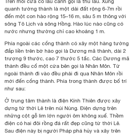
Trên mỗi cửa có lầu canh gọi là thú lâu. Xung
quanh tường thành là một dải đất rộng 6-7m rồi
đến một con hào rộng 15–16 m, sâu 5 m thông với
sông Tô Lịch và sông Hồng. Hào lúc nào cũng có
nước nhưng thường chỉ cao khoảng 1 m.
Phía ngoài các cổng thành có xây một hàng tường
đắp liền trên bờ hào gọi là Dương mã thành, dài 2
trượng 9 thước, cao 7 thước 5 tấc. Các Dương mã
thành đều cố một cửa bên gọi là Nhân Môn. Từ
ngoài thành đi vào đều phải đi qua Nhân Môn rồi
mới đến cổng thành. Phía trong thành được bố trí
như sau:
Ở trung tâm thành là điện Kính Thiên được xây
dựng từ thời Lê trên núi Nùng. Điện dựng trên
những cột gỗ lim lớn người ôm không xuể. Thềm
điện có hai đôi rồng đá rất đẹp cũng từ thời Lê.
Sau điện này bị người Pháp phá hủy và xây trên