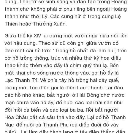
cung, Thái tử sẽ sinh sống và đào tạo trong Hoàng
thành chứ không phải ở phủ riêng bên ngoài Hoàng
thành như thời Lý. Các cung nữ ở trong cung Lệ
Thiên hoặc Thưởng Xuân.
Giữa thế kỷ XIV lại dựng một vườn ngự nữa nối liền
với hậu cung. Theo sử cũ còn ghi giữa vườn có
đào một cái hồ lớn: "Trong hồ chất đá làm núi, trên
bờ hồ trồng thông, trúc và nhiều thứ kỳ hoa diệu
thảo khác thêm vào đấy là chim quý thú lạ. Bốn
mặt khai cho sông nước thông vào, gọi hồ ấy là
Lạc Thanh Trì. Về phía tây hồ trồng hai cây quế,
dựng một tòa điện gọi là điện Lạc Thanh. Lại đào
các hồ nhỏ khác, bắt người ở Hải Đông chở nước
mặn chứa vào hồ ấy, để nuôi các loài hải sản như
đồi mồi cá biển và các loại ba ba. Rồi bắt người
Hóa Châu bắt cá sấu thả vào đấy. Lại có hồ Thanh
Ngư để nuôi cá Thanh Phụ (cá diếc đuôi đỏ vảy
biếc)... Lại làm dãy hành lang ở tây điện thẳng đến