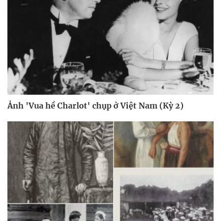
Ảnh 'Vua hề Charlot' chụp ở Việt Nam (Kỳ 2)