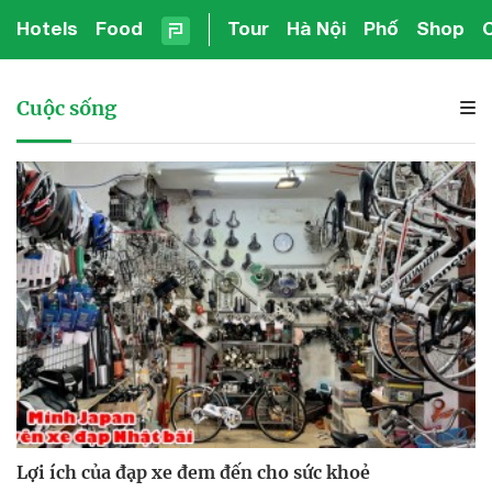
Hotels
Food
Tour
Hà Nội
Phố
Shop
Cuộc sống
Lợi ích của đạp xe đem đến cho sức khoẻ