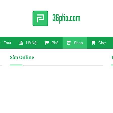
Tour
Hà Nội
Phố
Shop
Chợ
Sàn Online