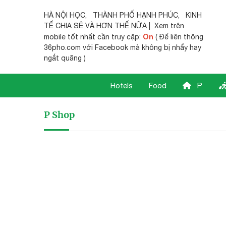
HÀ NỘI HỌC
,
THÀNH PHỐ HẠNH PHÚC
,
KINH
TẾ CHIA SẺ
VÀ HƠN THẾ NỮA | Xem trên
On
mobile tốt nhất cần truy cập:
( Để liên thông
36pho.com với Facebook mà không bị nhẩy hay
ngắt quãng )
Hotels
Food
P
P Shop