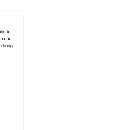
nhuận.
om của
an hàng