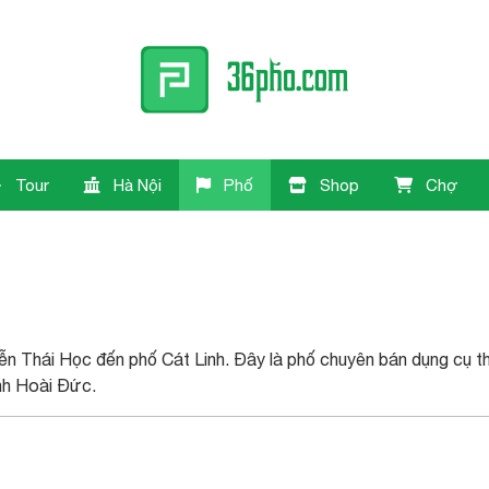
Tour
Hà Nội
Phố
Shop
Chợ
n Thái Học đến phố Cát Linh. Đây là phố chuyên bán dụng cụ th
nh Hoài Đức.