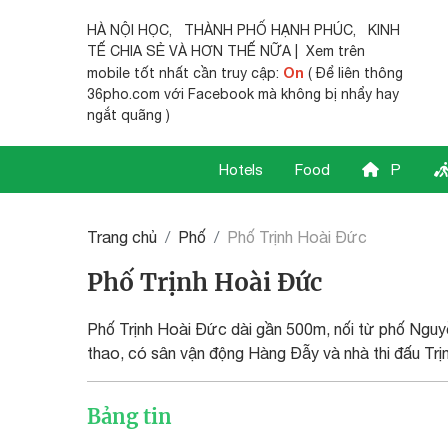
HÀ NỘI HỌC
,
THÀNH PHỐ HẠNH PHÚC
,
KINH
TẾ CHIA SẺ
VÀ HƠN THẾ NỮA | Xem trên
On
mobile tốt nhất cần truy cập:
( Để liên thông
36pho.com với Facebook mà không bị nhẩy hay
ngắt quãng )
Hotels
Food
P
Trang chủ
Phố
Phố Trịnh Hoài Đức
Phố Trịnh Hoài Đức
Phố Trịnh Hoài Đức dài gần 500m, nối từ phố Nguyễ
thao, có sân vận động Hàng Đẫy và nhà thi đấu Trị
Bảng tin