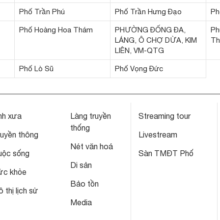
Phố Trần Phú
Phố Trần Hưng Đạo
Ph
Phố Hoàng Hoa Thám
PHƯỜNG ĐỐNG ĐA,
Ph
LÁNG, Ô CHỢ DỪA, KIM
Th
LIÊN, VM-QTG
Phố Lò Sũ
Phố Vọng Đức
nh xưa
Làng truyền
Streaming tour
thống
ruyền thông
Livestream
Nét văn hoá
uộc sống
Sàn TMĐT Phố
Di sản
ức khỏe
Bảo tồn
 thị lịch sử
Media