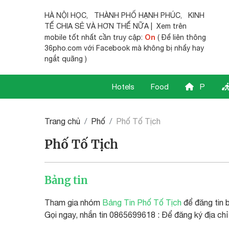
HÀ NỘI HỌC
,
THÀNH PHỐ HẠNH PHÚC
,
KINH
TẾ CHIA SẺ
VÀ HƠN THẾ NỮA | Xem trên
On
mobile tốt nhất cần truy cập:
( Để liên thông
36pho.com với Facebook mà không bị nhẩy hay
ngắt quãng )
Hotels
Food
P
Trang chủ
Phố
Phố Tố Tịch
Phố Tố Tịch
Bảng tin
Tham gia nhóm
Bảng Tin Phố Tố Tịch
để đăng tin b
Gọi ngay, nhắn tin 0865699618 : Để đăng ký địa chỉ