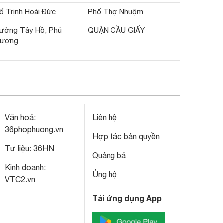
ố Trịnh Hoài Đức
Phố Thợ Nhuộm
ường Tây Hồ, Phú
QUẬN CẦU GIẤY
ượng
Văn hoá:
Liên hệ
36phophuong.vn
Hợp tác bản quyền
Tư liệu:
36HN
Quảng bá
Kinh doanh:
Ủng hộ
VTC2.vn
Tải ứng dụng App