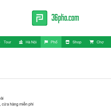
Tour
Hà Nội
Phố
Shop
Chợ
ài
, cửa hàng miễn phí