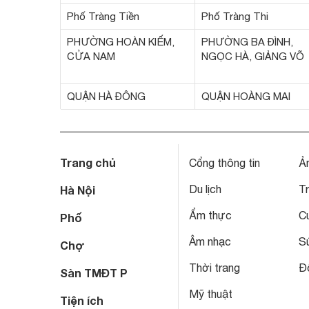
Phố Tràng Tiền
Phố Tràng Thi
PHƯỜNG HOÀN KIẾM,
PHƯỜNG BA ĐÌNH,
CỬA NAM
NGỌC HÀ, GIẢNG VÕ
QUẬN HÀ ĐÔNG
QUẬN HOÀNG MAI
Trang chủ
Cổng thông tin
Ả
Du lịch
T
Hà Nội
Ẩm thực
C
Phố
Âm nhạc
S
Chợ
Thời trang
Đô
Sàn TMĐT P
Mỹ thuật
Tiện ích