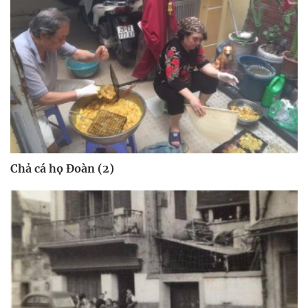
Chả cá họ Đoàn (2)