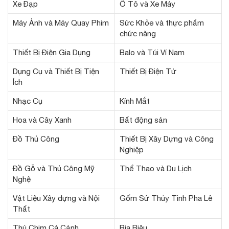
Xe Đạp
Ô Tô và Xe Máy
Máy Ảnh và Máy Quay Phim
Sức Khỏe và thực phẩm
chức năng
Thiết Bị Điện Gia Dụng
Balo và Túi Ví Nam
Dụng Cụ và Thiết Bị Tiện
Thiết Bị Điện Tử
Ích
Nhạc Cụ
Kính Mắt
Hoa và Cây Xanh
Bất động sản
Đồ Thủ Công
Thiết Bị Xây Dựng và Công
Nghiệp
Đồ Gỗ và Thủ Công Mỹ
Thể Thao và Du Lịch
Nghệ
Vật Liệu Xây dựng và Nội
Gốm Sứ Thủy Tinh Pha Lê
Thất
Thú Chim Cá Cảnh
Bia Riệu