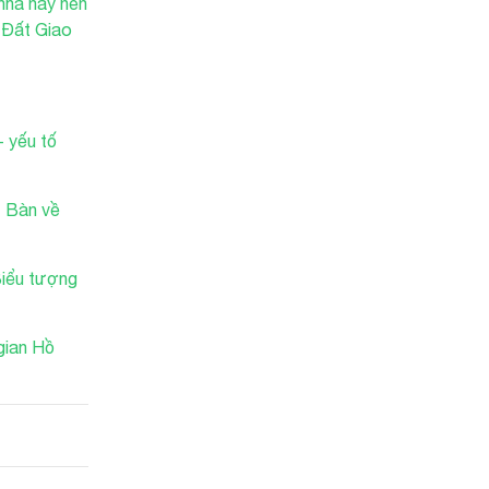
nhà này nên
 Đất Giao
- yếu tố
|
Bàn về
Biểu tượng
gian Hồ