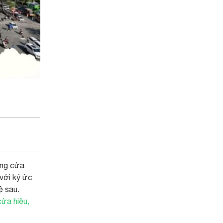
óng cửa
với ký ức
ệ sau.
ửa hiệu,