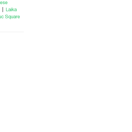
mese
|
Laika
uc Square