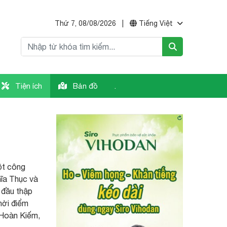
Thứ 7, 08/08/2026
|
Tiếng Việt
Tiện ích
Bản đồ
.
ột công
hĩa Thục và
 đầu thập
hời điểm
 Hoàn Kiếm,