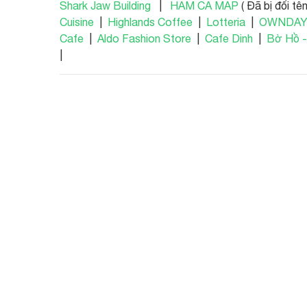
Shark Jaw Building
|
HAM CA MAP
( Đã bị đổi tê
Cuisine
|
Highlands Coffee
|
Lotteria
|
OWNDAYS
Cafe
|
Aldo Fashion Store
|
Cafe Dinh
|
Bờ Hồ 
|