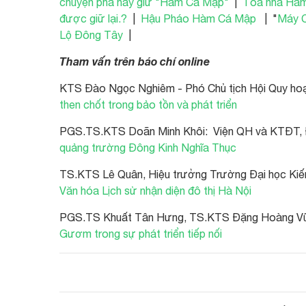
chuyện phá hay giữ "Hàm Cá Mập"
|
Tòa nhà Hàm 
được giữ lại.?
|
Hậu Pháo Hàm Cá Mập
| "
Máy C
Lộ Đông Tây
|
Tham vấn trên báo chí online
KTS Đào Ngọc Nghiêm - Phó Chủ tịch Hội Quy hoạc
then chốt trong bảo tồn và phát triển
PGS.TS.KTS Doãn Minh Khôi: Viện QH và KTĐT, 
quảng trường Đông Kinh Nghĩa Thục
TS.KTS Lê Quân, Hiệu trưởng Trường Đại học Kiến
Văn hóa Lịch sử nhận diện đô thị Hà Nội
PGS.TS Khuất Tân Hưng, TS.KTS Đặng Hoàng Vũ 
Gươm trong sự phát triển tiếp nối