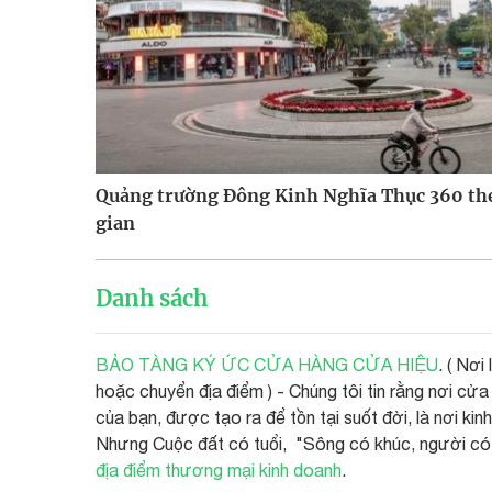
Quảng trường Đông Kinh Nghĩa Thục 360 th
gian
Danh sách
BẢO TÀNG KÝ ỨC CỬA HÀNG CỬA HIỆU
. ( Nơi
hoặc chuyển địa điểm ) - Chúng tôi tin rằng nơi c
của bạn, được tạo ra để tồn tại suốt đời, là nơi ki
Nhưng Cuộc đất có tuổi, "Sông có khúc, người có
địa điểm thương mại kinh doanh
.