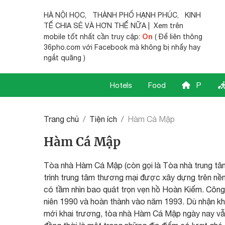
HÀ NỘI HỌC
,
THÀNH PHỐ HẠNH PHÚC
,
KINH
TẾ CHIA SẺ
VÀ HƠN THẾ NỮA | Xem trên
On
mobile tốt nhất cần truy cập:
( Để liên thông
36pho.com với Facebook mà không bị nhẩy hay
ngắt quãng )
Hotels
Food
P
Trang chủ
Tiện ích
Hàm Cá Mập
Hàm Cá Mập
Tòa nhà Hàm Cá Mập (còn gọi là Tòa nhà trung tâm
trình trung tâm thương mại được xây dựng trên nề
có tầm nhìn bao quát trọn vẹn hồ Hoàn Kiếm. Công 
niên 1990 và hoàn thành vào năm 1993. Dù nhận khôn
mới khai trương, tòa nhà Hàm Cá Mập ngày nay vẫn