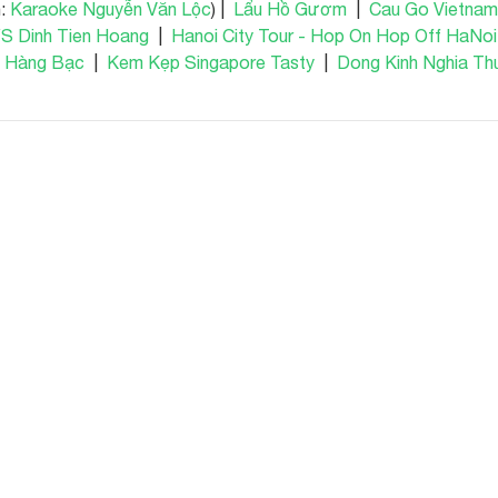
n:
Karaoke Nguyễn Văn Lộc
) |
Lẩu Hồ Gươm
|
Cau Go Vietna
 Dinh Tien Hoang
|
Hanoi City Tour - Hop On Hop Off HaNoi
- Hàng Bạc
|
Kem Kẹp Singapore Tasty
|
Dong Kinh Nghia Th