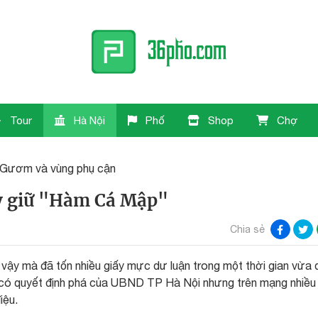
Tour
Hà Nội
Phố
Shop
Chợ
Gươm và vùng phụ cận
y giữ "Hàm Cá Mập"
Chia sẻ
ậy mà đã tốn nhiều giấy mực dư luận trong một thời gian vừa 
 có quyết định phá của UBND TP Hà Nội nhưng trên mạng nhiều
iệu.