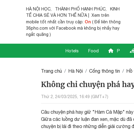
HÀ NỘI HỌC
,
THÀNH PHỐ HẠNH PHÚC
,
KINH
TẾ CHIA SẺ
VÀ HƠN THẾ NỮA | Xem trên
On
mobile tốt nhất cần truy cập:
( Để liên thông
36pho.com với Facebook mà không bị nhẩy hay
ngắt quãng )
Hotels
Food
P
Trang chủ
Hà Nội
Cổng thông tin
Hồ 
Không chỉ chuyện phá ha
Thứ 2, 24/03/2025, 16:49 (GMT+7)
Câu chuyện phá hay giữ "Hàm Cá Mập" này v
Giữa các luồng dư luận đan xen, mặc dù đã
chuyện bị lái đi theo những diễn giải cường đ