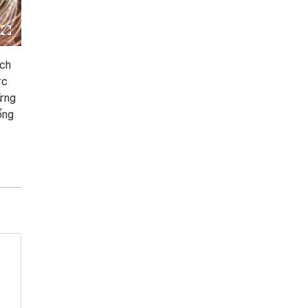
ích
ực
hững
ống