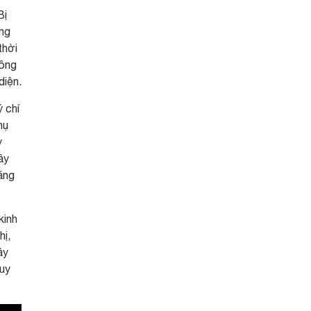
Bị
ong
thời
hông
diện.
ý chí
hụ
y
ây
ằng
kinh
hị,
ây
huy