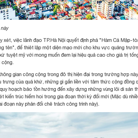
Xem toàn màn hình
 này
suy xét, việc lãnh đạo TP.Hà Nội quyết định phá "Hàm Cá Mập-tò
ng tên", để thiêt lập một diện mạo mới cho khu vực quảng trườ
 xử tuyệt mỹ với mong muốn đem lại hiệu quả cao cho giá trị tổn
 cộng.
 không gian công cộng trong đô thị hiện đại trong trường hợp này 
 trưng của quá khứ, những gì gắn liền với tâm thức cộng đồng 
ng quy hoạch bảo tồn hướng đến xây dựng những vùng lõi di sản 
ét kiến trúc hiếm hoi trong gia đoạn thời kỳ đổi mới (Mặc dù nhi
i đoạn này phản đối chê trách công trình này).