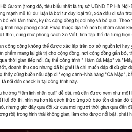
h Hồ Gươm (trong đó, tiêu biểu nhất là trụ sở UBND TP Hà Nội-
g mạnh mẽ từ dư luận là bởi tư duy loại trừ, xóa dấu di sản tr
ắn bó với tâm thức, ký ức cộng đồng bị coi nhẹ và bỏ qua. Theo 
ng trình nhại phong cách Pháp thuộc địa trở nên bị nhàm chán k
 thời, cũng như phong cách Xô Viết, tính tập thể đã từng hiện 
 gian công cộng không thể được xác lập trên cơ sở nguồn lợi hay 
sản phẩm mang lại giá trị cho cộng đồng, nơi cộng đồng gắn bó, t
qua thời gian tiếp nối. Cụ thể công trình " Hàm Cá Mập" và "Má
ốt, doanh thu cao nhưng đã bị ghét là chỉ muốn đập đi dù giờ đ
 Họ thấy cũng buồn nếu đập đi "vọng cảnh-Nhà hàng "Cá Mập", b
ả nổi đến check in tại công trình này.
u hướng “tâm linh nhân quả” dễ dãi, mà cần được xem như một 
t kế đô thị, nhìn xa hơn là cách thức ứng xử bảo tồn di sản đô t
nó, nhưng giờ đây qua đối xử của mọi người thời gian qua đến đ
ợng rồi) trong hình thái không gian, làm cho được nổi bật, phát 