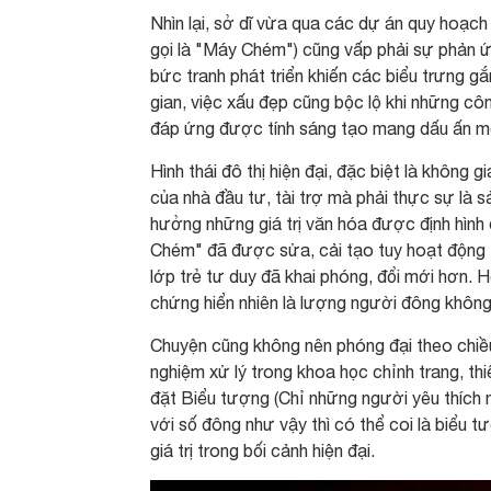
Nhìn lại, sở dĩ vừa qua các dự án quy hoạc
gọi là "Máy Chém") cũng vấp phải sự phản ứn
bức tranh phát triển khiến các biểu trưng g
gian, việc xấu đẹp cũng bộc lộ khi những cô
đáp ứng được tính sáng tạo mang dấu ấn một
Hình thái đô thị hiện đại, đặc biệt là không
của nhà đầu tư, tài trợ mà phải thực sự là 
hưởng những giá trị văn hóa được định hình 
Chém" đã được sửa, cải tạo tuy hoạt động t
lớp trẻ tư duy đã khai phóng, đổi mới hơn.
chứng hiển nhiên là lượng người đông không t
Chuyện cũng không nên phóng đại theo chiề
nghiệm xử lý trong khoa học chỉnh trang, thiế
đặt Biểu tượng (Chỉ những người yêu thích 
với số đông như vậy thì có thể coi là biểu tư
giá trị trong bối cảnh hiện đại.