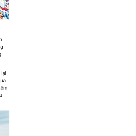
a
ng
g
lại
qua
thêm
ều