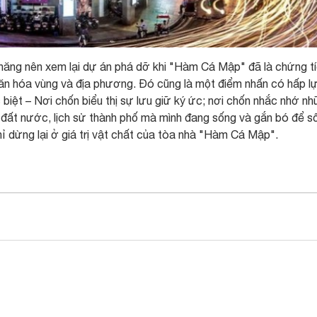
năng nên xem lại dự án phá dỡ khi "Hàm Cá Mập" đã là chứng t
 văn hóa vùng và địa phương. Đó cũng là một điểm nhấn có hấp l
c biệt – Nơi chốn biểu thị sự lưu giữ ký ức; nơi chốn nhắc nhớ n
ử đất nước, lịch sử thành phố mà mình đang sống và gắn bó để s
ỉ dừng lại ở giá trị vật chất của tòa nhà "Hàm Cá Mập".