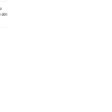
u
 dời