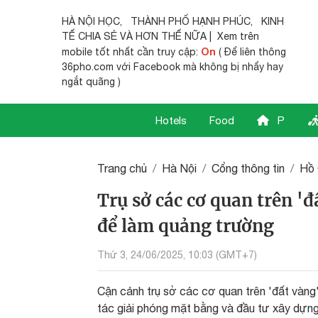
HÀ NỘI HỌC
,
THÀNH PHỐ HẠNH PHÚC
,
KINH
TẾ CHIA SẺ
VÀ HƠN THẾ NỮA | Xem trên
On
mobile tốt nhất cần truy cập:
( Để liên thông
36pho.com với Facebook mà không bị nhẩy hay
ngắt quãng )
Hotels
Food
P
Trang chủ
Hà Nội
Cổng thông tin
Hồ 
Trụ sở các cơ quan trên '
để làm quảng trường
Thứ 3, 24/06/2025, 10:03 (GMT+7)
Cận cảnh trụ sở các cơ quan trên 'đất vàng
tác giải phóng mặt bằng và đầu tư xây dựng