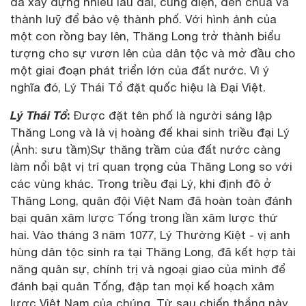
đã xây dựng nhiều lâu đài, cung điện, đền chùa và
thành luỹ để bảo vệ thành phố. Với hình ảnh của
một con rồng bay lên, Thăng Long trở thành biểu
tượng cho sự vươn lên của dân tộc và mở đầu cho
một giai đoạn phát triển lớn của đất nước. Vì ý
nghĩa đó, Lý Thái Tổ đặt quốc hiệu là Đại Việt.
Lý Thái Tổ
:
Được đặt tên phố là người sáng lập
Thăng Long và là vị hoàng đế khai sinh triều đại Lý
(Ảnh: sưu tầm)Sự thăng trầm của đất nước càng
làm nổi bật vị trí quan trọng của Thăng Long so với
các vùng khác. Trong triều đại Lý, khi định đô ở
Thăng Long, quân đội Việt Nam đã hoàn toàn đánh
bại quân xâm lược Tống trong lần xâm lược thứ
hai. Vào tháng 3 năm 1077, Lý Thường Kiệt - vị anh
hùng dân tộc sinh ra tại Thăng Long, đã kết hợp tài
năng quân sự, chính trị và ngoại giao của mình để
đánh bại quân Tống, đập tan mọi kế hoạch xâm
lược Việt Nam của chúng. Từ sau chiến thắng này,