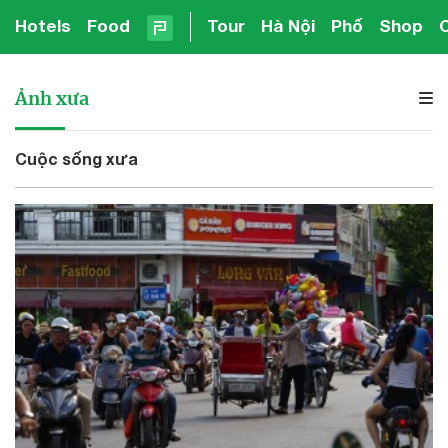
Hotels
Food
Tour
Hà Nội
Phố
Shop
Ảnh xưa
Cuộc sống xưa