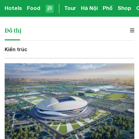
Hotels
Food
Tour
Hà Nội
Phố
Shop
Đô thị
Kiến trúc