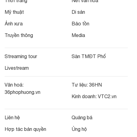
Thời trang
Nét văn hoá
Mỹ thuật
Di sản
Ảnh xưa
Bảo tồn
Truyền thông
Media
Streaming tour
Sàn TMĐT Phố
Livestream
Văn hoá:
Tư liệu:
36HN
36phophuong.vn
Kinh doanh:
VTC2.vn
Liên hệ
Quảng bá
Hợp tác bản quyền
Ủng hộ