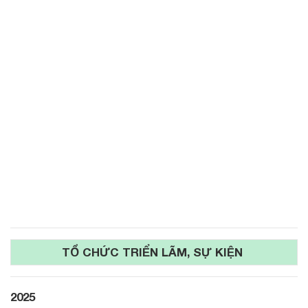
TỔ CHỨC TRIỂN LÃM, SỰ KIỆN
2025