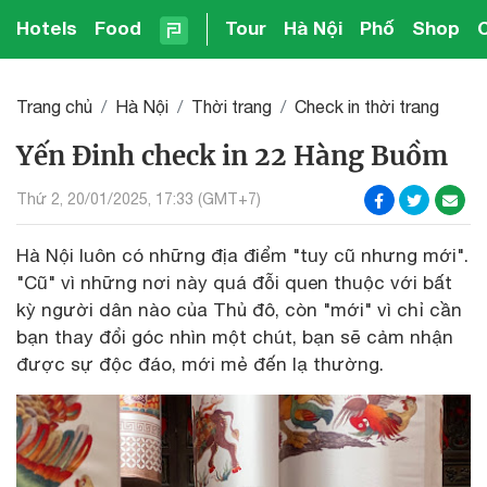
Hotels
Food
Tour
Hà Nội
Phố
Shop
Trang chủ
Hà Nội
Thời trang
Check in thời trang
Yến Đinh check in 22 Hàng Buồm
Thứ 2, 20/01/2025, 17:33 (GMT+7)
Hà Nội luôn có những địa điểm "tuy cũ nhưng mới".
"Cũ" vì những nơi này quá đỗi quen thuộc với bất
kỳ người dân nào của Thủ đô, còn "mới" vì chỉ cần
bạn thay đổi góc nhìn một chút, bạn sẽ cảm nhận
được sự độc đáo, mới mẻ đến lạ thường.