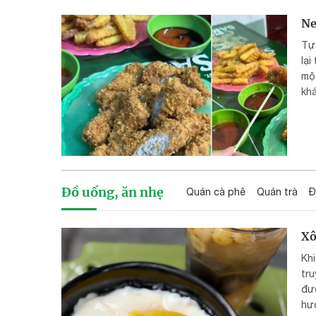
Ne
Tự
lại
một
khá
Đồ uống, ăn nhẹ
Quán cà phê
Quán trà
Đ
Xô
Kh
tru
đư
hươ