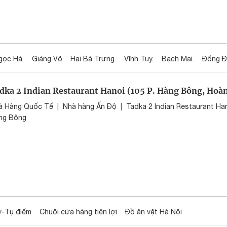
gọc Hà.
Giảng Võ
Hai Bà Trưng.
Vĩnh Tuy.
Bạch Mai.
Đống Đ
dka 2 Indian Restaurant Hanoi (105 P. Hàng Bông, Hoà
à Hàng Quốc Tế
|
Nhà hàng Ấn Độ
|
Tadka 2 Indian Restaurant Ha
ng Bông
-Tụ điểm
Chuỗi cửa hàng tiện lợi
Đồ ăn vặt Hà Nội