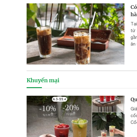
Có
hà
Tạ
từ
gần
ăn
rất
th
Khuyến mại
Qu
Giá
cốc
Cốc