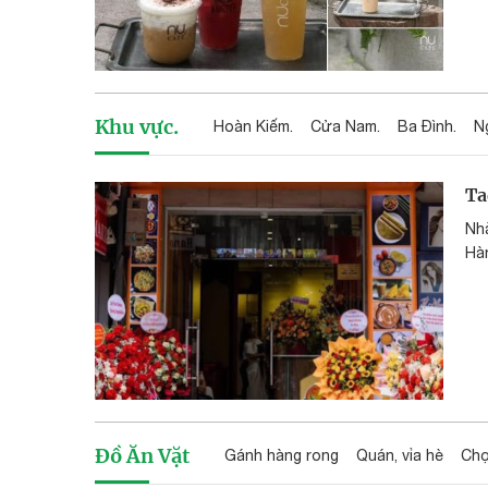
Khu vực.
Hoàn Kiếm.
Cửa Nam.
Ba Đình.
N
Ta
Nh
Hà
Đồ Ăn Vặt
Gánh hàng rong
Quán, vỉa hè
Chợ