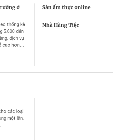
trường ở
Sàn ẩm thực online
heo thống kê
Nhà Hàng Tiệc
g 5.600 đến
àng, dịch vụ
ể cao hơn
ợ truyền
cho các loại
ùng một lần.
.