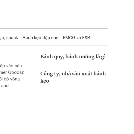
ạo, snack
Bánh kẹo đặc sản
FMCG và F&B
Bánh quy, bánh nướng là gì
xếp vào các
umer Goods):
Công ty, nhà sản xuất bánh
ói có vòng
kẹo
d and
hân khúc