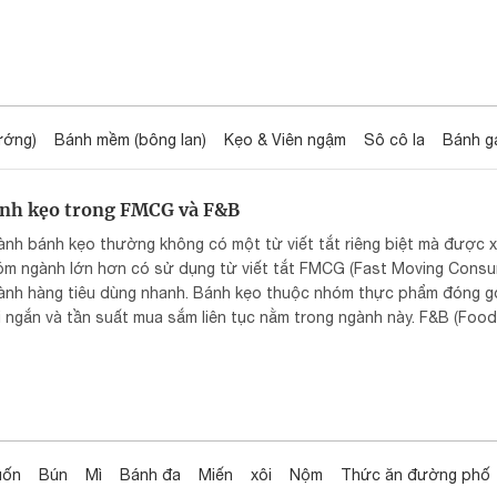
ướng)
Bánh mềm (bông lan)
Kẹo & Viên ngậm
Sô cô la
Bánh g
Bánh kẹo trong FMCG và F&B
ành bánh kẹo thường không có một từ viết tắt riêng biệt mà được 
óm ngành lớn hơn có sử dụng từ viết tắt FMCG (Fast Moving Cons
ành hàng tiêu dùng nhanh. Bánh kẹo thuộc nhóm thực phẩm đóng g
 ngắn và tần suất mua sắm liên tục nằm trong ngành này. F&B (Foo
verage): Ngành Thực phẩm và Đồ uống. Bánh kẹo là một phần của p
ực phẩm.
uốn
Bún
Mì
Bánh đa
Miến
xôi
Nộm
Thức ăn đường phố