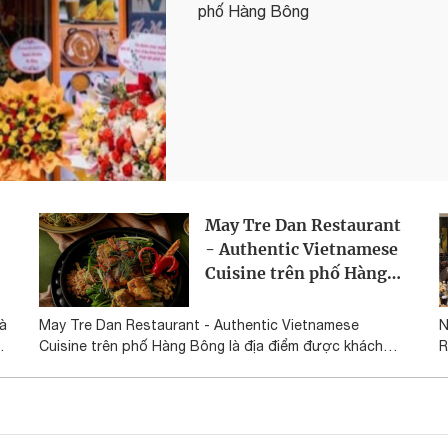
phố Hàng Bông
May Tre Dan Restaurant
- Authentic Vietnamese
Cuisine trên phố Hàng
Bông
là
May Tre Dan Restaurant - Authentic Vietnamese
N
g
Cuisine trên phố Hàng Bông là địa điểm được khách
R
ây
hàng nhắc đến khi tìm kiếm trải nghiệm ẩm thực Việt
H
giữa khu phố cổ Hà Nội. Nhà hàng tạo ấn tượng với
thực đơn mang đậm nét truyền thống, cách trình bày
đẹp mắt và không gian phù hợp cho những bữa ăn