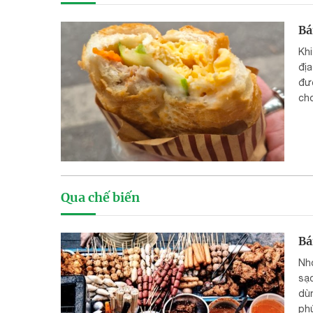
Bá
Kh
địa
đượ
ch
Qua chế biến
Bá
Nh
sạ
dùn
ph