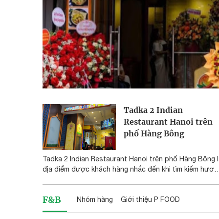
Tadka 2 Indian
Restaurant Hanoi trên
phố Hàng Bông
Tadka 2 Indian Restaurant Hanoi trên phố Hàng Bông 
địa điểm được khách hàng nhắc đến khi tìm kiếm hươn
vị ẩm thực Ấn Độ giữa khu phố cổ Hà Nội. Nhà hàng g
chú ý với thực đơn mang đặc trưng Ấn Độ, nhiều món
F&B
Nhóm hàng
Giới thiệu P FOOD
ăn đậm gia vị và lựa chọn phù hợp cho những ai yêu
thích trải nghiệm ẩm thực quốc tế.