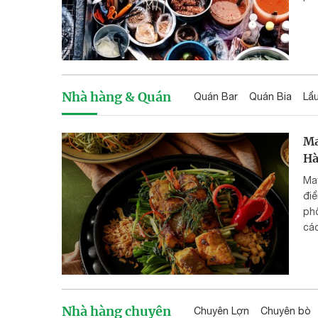
Nhà hàng & Quán
Quán Bar
Quán Bia
Lẩ
Ma
Hà
May
điể
ph
cá
thự
Nhà hàng chuyên
Chuyên Lợn
Chuyên bò