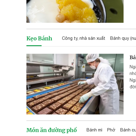
Kẹo Bánh
Công ty, nhà sản xuất
Bánh quy (n
Ng
nh
Ng
đời
Be
th
Món ăn đường phố
Bánh mì
Phở
Bánh c