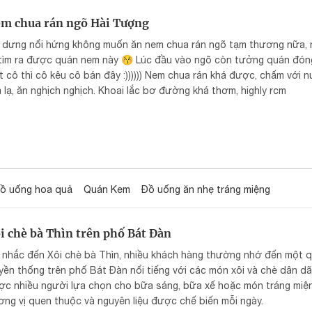
m chua rán ngõ Hài Tượng
 dưng nổi hứng không muốn ăn nem chua rán ngõ tạm thương nữa,
 tìm ra được quán nem này 😚 Lúc đầu vào ngõ còn tưởng quán đóng
 cô thì cô kêu cô bán đây :)))))) Nem chua rán khá được, chấm với n
 lạ, ăn nghịch nghịch. Khoai lắc bơ đường khá thơm, highly rcm
ồ uống hoa quả
Quán Kem
Đồ uống ăn nhẹ tráng miệng
i chè bà Thìn trên phố Bát Đàn
i nhắc đến Xôi chè bà Thìn, nhiều khách hàng thường nhớ đến một 
yền thống trên phố Bát Đàn nổi tiếng với các món xôi và chè dân d
ợc nhiều người lựa chọn cho bữa sáng, bữa xế hoặc món tráng miệ
ng vị quen thuộc và nguyên liệu được chế biến mỗi ngày.