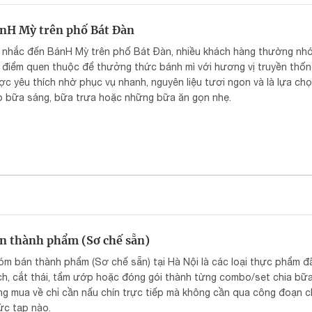
nH Mỳ trên phố Bát Đàn
i nhắc đến BánH Mỳ trên phố Bát Đàn, nhiều khách hàng thường nh
 điểm quen thuộc để thưởng thức bánh mì với hương vị truyền thốn
c yêu thích nhờ phục vụ nhanh, nguyên liệu tươi ngon và là lựa ch
o bữa sáng, bữa trưa hoặc những bữa ăn gọn nhẹ.
n thành phẩm (Sơ chế sẵn)
óm bán thành phẩm (Sơ chế sẵn) tại Hà Nội là các loại thực phẩm 
ch, cắt thái, tẩm ướp hoặc đóng gói thành từng combo/set chia bữ
g mua về chỉ cần nấu chín trực tiếp mà không cần qua công đoạn c
ức tạp nào.