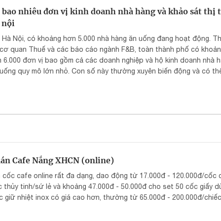
khám phá ẩm thực Việt.
 bao nhiêu đơn vị kinh doanh nhà hàng và khảo sát thị 
 nội
i Hà Nội, có khoảng hơn 5.000 nhà hàng ăn uống đang hoạt động. T
 cơ quan Thuế và các báo cáo ngành F&B, toàn thành phố có khoản
 6.000 đơn vị bao gồm cả các doanh nghiệp và hộ kinh doanh nhà h
 uống quy mô lớn nhỏ. Con số này thường xuyên biến động và có th
 nhiều nếu tính cả các mô hình kinh doanh nhỏ lẻ trong ngõ hẻm, ch
ống.
án Cafe Nắng XHCN (online)
 cốc cafe online rất đa dạng, dao động từ 17.000đ - 120.000đ/cốc 
 thủy tinh/sứ lẻ và khoảng 47.000đ - 50.000đ cho set 50 cốc giấy d
 giữ nhiệt inox có giá cao hơn, thường từ 65.000đ - 200.000đ/chiếc