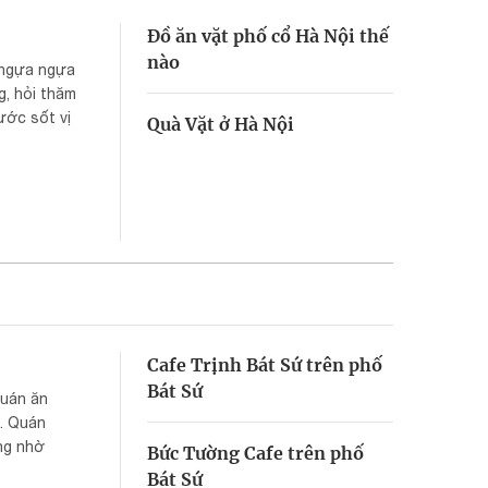
Đồ ăn vặt phố cổ Hà Nội thế
nào
 ngựa ngựa
, hỏi thăm
ước sốt vị
Quà Vặt ở Hà Nội
Cafe Trịnh Bát Sứ trên phố
Bát Sứ
quán ăn
ã. Quán
ng nhờ
Bức Tường Cafe trên phố
Bát Sứ