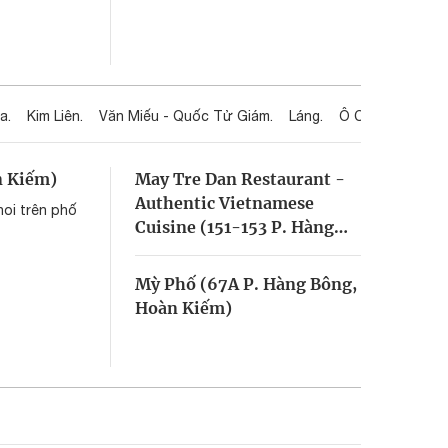
a.
Kim Liên.
Văn Miếu - Quốc Tử Giám.
Láng.
Ô Chợ Dừa.
Hồ
n Kiếm)
May Tre Dan Restaurant -
Authentic Vietnamese
noi trên phố
Cuisine (151-153 P. Hàng
Bông, Hoàn Kiếm)
Mỳ Phố (67A P. Hàng Bông,
Hoàn Kiếm)