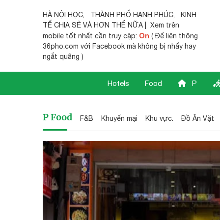
HÀ NỘI HỌC
,
THÀNH PHỐ HẠNH PHÚC
,
KINH
TẾ CHIA SẺ
VÀ HƠN THẾ NỮA | Xem trên
On
mobile tốt nhất cần truy cập:
( Để liên thông
36pho.com với Facebook mà không bị nhẩy hay
ngắt quãng )
Hotels
Food
P
P Food
F&B
Khuyến mại
Khu vực.
Đồ Ăn Vặt