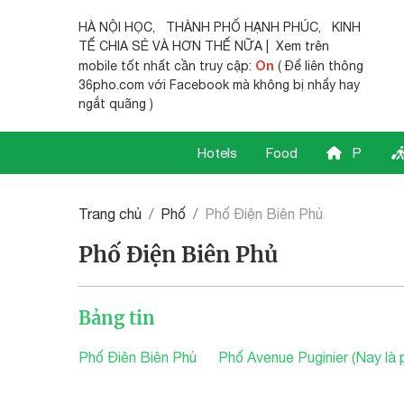
HÀ NỘI HỌC
,
THÀNH PHỐ HẠNH PHÚC
,
KINH
TẾ CHIA SẺ
VÀ HƠN THẾ NỮA | Xem trên
On
mobile tốt nhất cần truy cập:
( Để liên thông
36pho.com với Facebook mà không bị nhẩy hay
ngắt quãng )
Hotels
Food
P
Trang chủ
Phố
Phố Điện Biên Phủ
Phố Điện Biên Phủ
Bảng tin
Phố Điên Biên Phủ
Phố Avenue Puginier (Nay là 