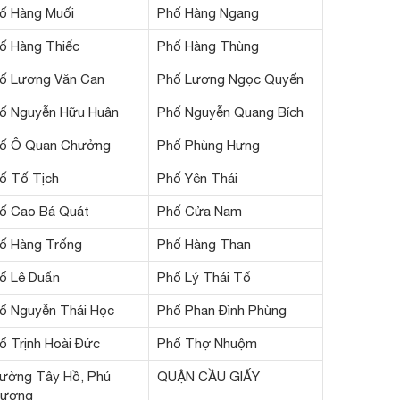
ố Hàng Muối
Phố Hàng Ngang
ố Hàng Thiếc
Phố Hàng Thùng
ố Lương Văn Can
Phố Lương Ngọc Quyến
ố Nguyễn Hữu Huân
Phố Nguyễn Quang Bích
ố Ô Quan Chưởng
Phố Phùng Hưng
ố Tố Tịch
Phố Yên Thái
ố Cao Bá Quát
Phố Cửa Nam
ố Hàng Trống
Phố Hàng Than
ố Lê Duẩn
Phố Lý Thái Tổ
ố Nguyễn Thái Học
Phố Phan Đình Phùng
ố Trịnh Hoài Đức
Phố Thợ Nhuộm
ường Tây Hồ, Phú
QUẬN CẦU GIẤY
ượng