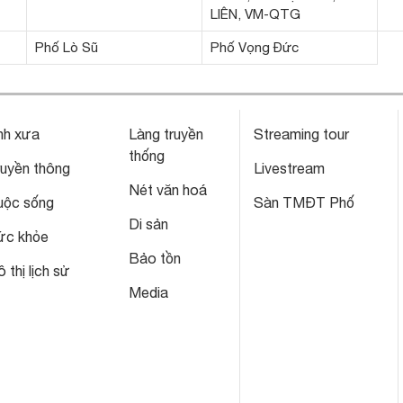
LIÊN, VM-QTG
Phố Lò Sũ
Phố Vọng Đức
nh xưa
Làng truyền
Streaming tour
thống
ruyền thông
Livestream
Nét văn hoá
uộc sống
Sàn TMĐT Phố
Di sản
ức khỏe
Bảo tồn
 thị lịch sử
Media