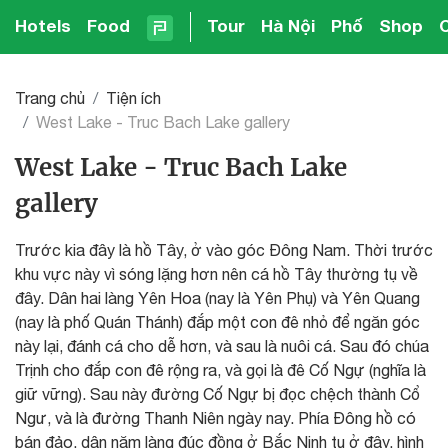
Hotels
Food
Tour
Hà Nội
Phố
Shop
Trang chủ
Tiện ích
West Lake - Truc Bach Lake gallery
West Lake - Truc Bach Lake
gallery
Trước kia đây là hồ Tây, ở vào góc Đông Nam. Thời trước
khu vực này vì sóng lặng hơn nên cá hồ Tây thường tụ về
đây. Dân hai làng Yên Hoa (nay là Yên Phụ) và Yên Quang
(nay là phố Quán Thánh) đắp một con đê nhỏ để ngăn góc
này lại, đánh cá cho dễ hơn, và sau là nuôi cá. Sau đó chúa
Trịnh cho đắp con đê rộng ra, và gọi là đê Cố Ngự (nghĩa là
giữ vững). Sau này đường Cố Ngự bị đọc chệch thành Cổ
Ngư, và là đường Thanh Niên ngày nay. Phía Đông hồ có
bán đảo, dân năm làng đúc đồng ở Bắc Ninh tụ ở đây, hình