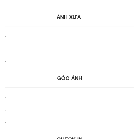
ẢNH XƯA
.
.
.
GÓC ẢNH
.
.
.