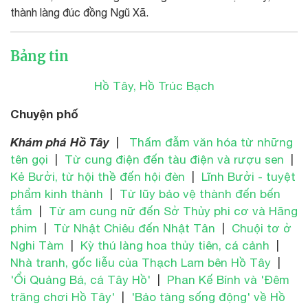
thành làng đúc đồng Ngũ Xã.
Bảng tin
Hồ Tây, Hồ Trúc Bạch
Chuyện phố
Khám phá Hồ Tây
|
Thấm đẫm văn hóa từ những
tên gọi
|
Từ cung điện đến tàu điện và rượu sen
|
Kẻ Bưởi, từ hội thề đến hội đèn
|
Lĩnh Bưởi - tuyệt
phẩm kinh thành
|
Từ lũy bảo vệ thành đến bến
tắm
|
Từ am cung nữ đến Sở Thủy phi cơ và Hãng
phim
|
Từ Nhật Chiêu đến Nhật Tân
|
Chuội tơ ở
Nghi Tàm
|
Kỳ thú làng hoa thủy tiên, cá cảnh
|
Nhà tranh, gốc liễu của Thạch Lam bên Hồ Tây
|
'Ổi Quảng Bá, cá Tây Hồ'
|
Phan Kế Bính và 'Đêm
trăng chơi Hồ Tây'
|
'Bảo tàng sống động' về Hồ