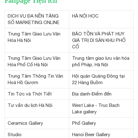
Fanpage Tiện ích
DỊCH VỤ ĐA NỀN TẢNG
HÀ NỘI HỌC
SỐ MARKETING ONLINE
Trung Tâm Giao Lưu Văn
BẢO TỒN VÀ PHÁT HUY
Hóa Hà Nội
GIÁ TRỊ DI SẢN KHU PHỐ
CỔ
Trung Tâm Giao Lưu Văn
Trung tâm giao lưu văn hóa
Hóa Phố Cổ Hà Nội
phố Pháp, Hà Nội
Trung Tâm Thông Tin Văn
Hội quán Quảng Đông tại
Hoá Hồ Gươm
22 Hàng Buồm
Tin Tức và Thời Tiết
Địa danh-Điểm đến
Tư vấn du lịch Hà Nội
West Lake - Truc Bach
Lake gallery
Ceramics Gallery
Phố Gallery
Studio
Hanoi Beer Gallery