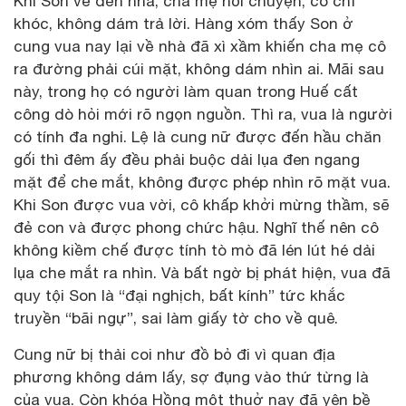
Khi Son về đến nhà, cha mẹ hỏi chuyện, cô chỉ
khóc, không dám trả lời. Hàng xóm thấy Son ở
cung vua nay lại về nhà đã xì xầm khiến cha mẹ cô
ra đường phải cúi mặt, không dám nhìn ai. Mãi sau
này, trong họ có người làm quan trong Huế cất
công dò hỏi mới rõ ngọn nguồn. Thì ra, vua là người
có tính đa nghi. Lệ là cung nữ được đến hầu chăn
gối thì đêm ấy đều phải buộc dải lụa đen ngang
mặt để che mắt, không được phép nhìn rõ mặt vua.
Khi Son được vua vời, cô khấp khởi mừng thầm, sẽ
đẻ con và được phong chức hậu. Nghĩ thế nên cô
không kiềm chế được tính tò mò đã lén lút hé dải
lụa che mắt ra nhìn. Và bất ngờ bị phát hiện, vua đã
quy tội Son là “đại nghịch, bất kính” tức khắc
truyền “bãi ngự”, sai làm giấy tờ cho về quê.
Cung nữ bị thải coi như đồ bỏ đi vì quan địa
phương không dám lấy, sợ đụng vào thứ từng là
của vua. Còn khóa Hồng một thuở nay đã yên bề