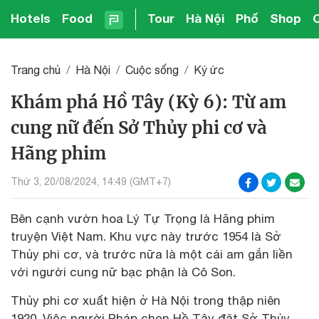
Hotels
Food
Tour
Hà Nội
Phố
Shop
Trang chủ
Hà Nội
Cuộc sống
Ký ức
Khám phá Hồ Tây (Kỳ 6): Từ am
cung nữ đến Sở Thủy phi cơ và
Hãng phim
Thứ 3, 20/08/2024, 14:49 (GMT+7)
Bên cạnh vườn hoa Lý Tự Trọng là Hãng phim
truyện Việt Nam. Khu vực này trước 1954 là Sở
Thủy phi cơ, và trước nữa là một cái am gắn liền
với người cung nữ bạc phận là Cô Son.
Thủy phi cơ xuất hiện ở Hà Nội trong thập niên
1920. Việc người Pháp chọn Hồ Tây đặt Sở Thủy