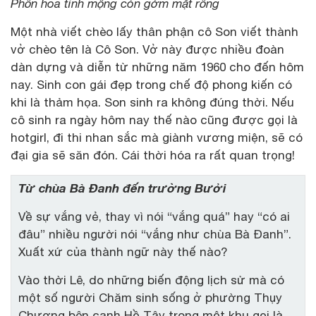
Phồn hoa tỉnh mộng còn gớm mặt rồng
Một nhà viết chèo lấy thân phận cô Son viết thành
vở chèo tên là Cô Son. Vở này được nhiều đoàn
dàn dựng và diễn từ những năm 1960 cho đến hôm
nay. Sinh con gái đẹp trong chế độ phong kiến có
khi là thảm họa. Son sinh ra không đúng thời. Nếu
cô sinh ra ngày hôm nay thế nào cũng được gọi là
hotgirl, đi thi nhan sắc mà giành vương miện, sẽ có
đại gia sẽ săn đón. Cái thời hóa ra rất quan trọng!
Từ chùa Bà Đanh đến trường Bưởi
Về sự vắng vẻ, thay vì nói “vắng quá” hay “có ai
đâu” nhiều người nói “vắng như chùa Bà Đanh”.
Xuất xứ của thành ngữ này thế nào?
Vào thời Lê, do những biến động lịch sử mà có
một số người Chăm sinh sống ở phường Thụy
Chương bên cạnh Hồ Tây trong một khu gọi là