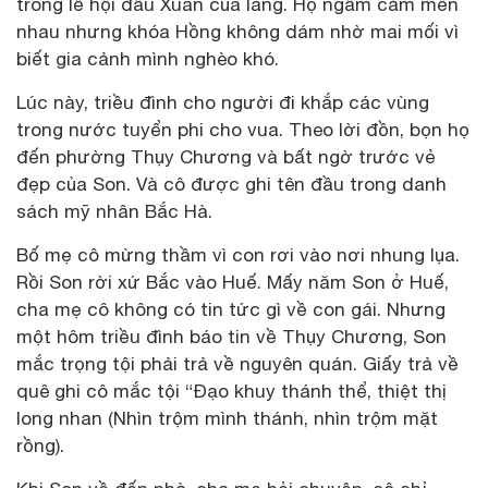
trong lễ hội đầu Xuân của làng. Họ ngầm cảm mến
nhau nhưng khóa Hồng không dám nhờ mai mối vì
biết gia cảnh mình nghèo khó.
Lúc này, triều đình cho người đi khắp các vùng
trong nước tuyển phi cho vua. Theo lời đồn, bọn họ
đến phường Thụy Chương và bất ngờ trước vẻ
đẹp của Son. Và cô được ghi tên đầu trong danh
sách mỹ nhân Bắc Hà.
Bố mẹ cô mừng thầm vì con rơi vào nơi nhung lụa.
Rồi Son rời xứ Bắc vào Huế. Mấy năm Son ở Huế,
cha mẹ cô không có tin tức gì về con gái. Nhưng
một hôm triều đình báo tin về Thụy Chương, Son
mắc trọng tội phải trả về nguyên quán. Giấy trả về
quê ghi cô mắc tội “Đạo khuy thánh thể, thiệt thị
long nhan (Nhìn trộm mình thánh, nhìn trộm mặt
rồng).