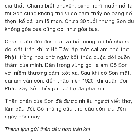
gia thất. Chàng biết chuyện, bụng nghĩ muốn nối lại
thì Son cũng không thể vì cô cảm thấy bẽ bàng hổ
thẹn, kể cả làm lẽ mọn. Chưa 30 tuổi nhưng Son dù
không góa bụa cũng coi như góa bụa.
Chán cuộc đời đen bạc và bất công, cô bỏ nhà ra
doi đất trán khỉ ở Hồ Tây lập một cái am nhỏ thờ
Phật, trồng hoa chờ ngày kết thúc cuộc đời buồn
thảm của mình. Dân trong vùng gọi là am Cô Son
với niềm thương cảm, xót xa. Sau khi cô Son mất,
cái am vẫn còn, đến thập niên 1920, khi quân đội
Pháp xây Sở Thủy phi cơ họ đã phá am.
Thân phận của Son đã được nhiều người viết thơ,
làm câu đối. Có những câu thơ câu còn lưu đến
ngày hôm nay:
Thanh tịnh gửi thân đâu hơn trán khỉ