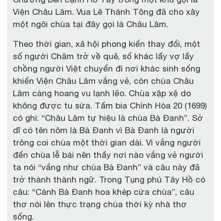
Viện Châu Lâm. Vua Lê Thánh Tông đã cho xây
một ngôi chùa tại đây gọi là Châu Lâm.
Theo thời gian, xã hội phong kiến thay đổi, một
số người Chăm trở về quê, số khác lấy vợ lấy
chồng người Việt chuyển đi nơi khác sinh sống
khiến Viện Châu Lâm vắng vẻ, còn chùa Châu
Lâm càng hoang vu lạnh lẽo. Chùa xập xệ do
không được tu sửa. Tấm bia Chính Hòa 20 (1699)
có ghi: “Châu Lâm tự hiệu là chùa Bà Đanh”. Sở
dĩ có tên nôm là Bà Đanh vì Bà Đanh là người
trông coi chùa một thời gian dài. Vì vắng người
đến chùa lễ bái nên thấy nơi nào vắng vẻ người
ta nói “vắng như chùa Bà Đanh” và câu này đã
trở thành thành ngữ. Trong Tụng phú Tây Hồ có
câu: “Cảnh Bà Đanh hoa khép cửa chùa”, câu
thơ nói lên thực trạng chùa thời kỳ nhà thơ
sống.