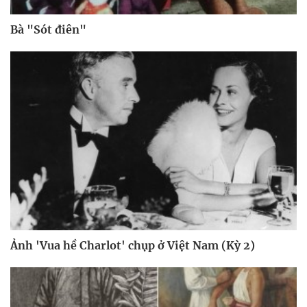
Bà "Sót điên"
Ảnh 'Vua hề Charlot' chụp ở Việt Nam (Kỳ 2)