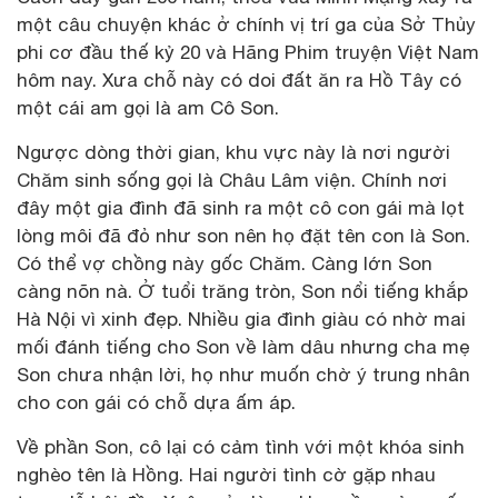
một câu chuyện khác ở chính vị trí ga của Sở Thủy
phi cơ đầu thế kỷ 20 và Hãng Phim truyện Việt Nam
hôm nay. Xưa chỗ này có doi đất ăn ra Hồ Tây có
một cái am gọi là am Cô Son.
Ngược dòng thời gian, khu vực này là nơi người
Chăm sinh sống gọi là Châu Lâm viện. Chính nơi
đây một gia đình đã sinh ra một cô con gái mà lọt
lòng môi đã đỏ như son nên họ đặt tên con là Son.
Có thể vợ chồng này gốc Chăm. Càng lớn Son
càng nõn nà. Ở tuổi trăng tròn, Son nổi tiếng khắp
Hà Nội vì xinh đẹp. Nhiều gia đình giàu có nhờ mai
mối đánh tiếng cho Son về làm dâu nhưng cha mẹ
Son chưa nhận lời, họ như muốn chờ ý trung nhân
cho con gái có chỗ dựa ấm áp.
Về phần Son, cô lại có cảm tình với một khóa sinh
nghèo tên là Hồng. Hai người tình cờ gặp nhau