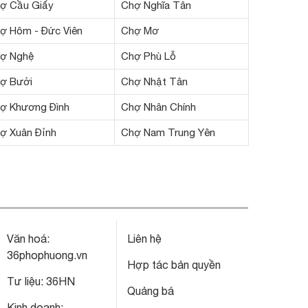
ợ Cầu Giấy
Chợ Nghĩa Tân
ợ Hôm - Đức Viên
Chợ Mơ
ợ Nghệ
Chợ Phù Lỗ
ợ Bưởi
Chợ Nhật Tân
ợ Khương Đình
Chợ Nhân Chính
ợ Xuân Đỉnh
Chợ Nam Trung Yên
Văn hoá:
Liên hệ
36phophuong.vn
Hợp tác bản quyền
Tư liệu:
36HN
Quảng bá
Kinh doanh: