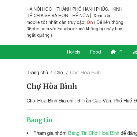
HÀ NỘI HỌC
,
THÀNH PHỐ HẠNH PHÚC
,
KINH
TẾ CHIA SẺ
VÀ HƠN THẾ NỮA | Xem trên
On
mobile tốt nhất cần truy cập:
( Để liên thông
36pho.com với Facebook mà không bị nhẩy hay
ngắt quãng )
Hotels
Food
P
Trang chủ
Chợ
Chợ Hòa Bình
Chợ Hòa Bình
Chợ Hòa Bình Địa chỉ : 6 Trần Cao Vân, Phố Huế Đ
Bảng tin
Tham gia nhóm
Bảng Tin Chợ Hòa Bình
để đăng 