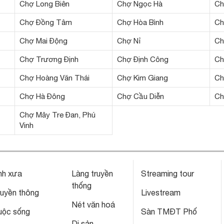
Chợ Long Biên
Chợ Ngọc Hà
Ch
Chợ Đồng Tâm
Chợ Hòa Bình
Ch
Chợ Mai Động
Chợ Nỉ
Ch
Chợ Trương Định
Chợ Định Công
Ch
Chợ Hoàng Văn Thái
Chợ Kim Giang
Ch
Chợ Hà Đông
Chợ Cầu Diễn
Ch
Chợ Mây Tre Đan, Phú
Vinh
nh xưa
Làng truyền
Streaming tour
thống
ruyền thông
Livestream
Nét văn hoá
uộc sống
Sàn TMĐT Phố
Di sản