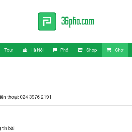
Tour
Hà Nội
Phố
Shop
Chợ
iện thoại: 024 3976 2191
tin bài