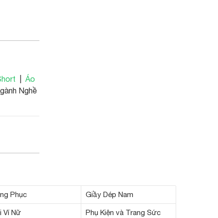
hort
|
Áo
Ngành Nghề
ng Phục
Giầy Dép Nam
i Ví Nữ
Phụ Kiện và Trang Sức