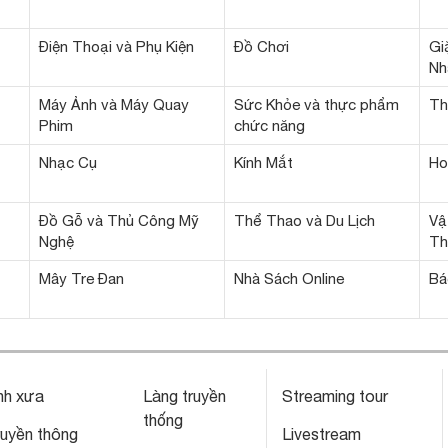
Điện Thoại và Phụ Kiện
Đồ Chơi
Gi
Nh
Máy Ảnh và Máy Quay
Sức Khỏe và thực phẩm
Th
Phim
chức năng
Nhạc Cụ
Kính Mắt
Ho
Đồ Gỗ và Thủ Công Mỹ
Thể Thao và Du Lịch
Vậ
Nghệ
Th
Mây Tre Đan
Nhà Sách Online
Bá
nh xưa
Làng truyền
Streaming tour
thống
ruyền thông
Livestream