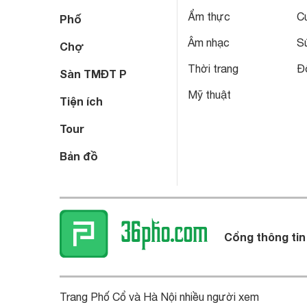
Ẩm thực
C
Phố
Âm nhạc
S
Chợ
Thời trang
Đô
Sàn TMĐT P
Mỹ thuật
Tiện ích
Tour
Bản đồ
Cổng thông tin
Trang Phố Cổ và Hà Nội nhiều người xem