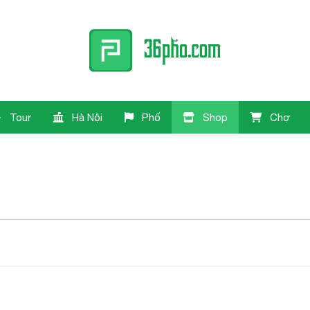
Tour
Hà Nội
Phố
Shop
Chợ