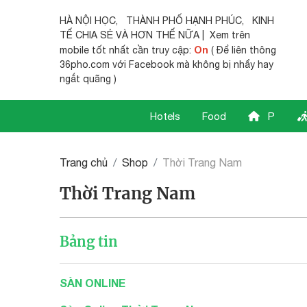
HÀ NỘI HỌC
,
THÀNH PHỐ HẠNH PHÚC
,
KINH
TẾ CHIA SẺ
VÀ HƠN THẾ NỮA | Xem trên
On
mobile tốt nhất cần truy cập:
( Để liên thông
36pho.com với Facebook mà không bị nhẩy hay
ngắt quãng )
Hotels
Food
P
Trang chủ
Shop
Thời Trang Nam
Thời Trang Nam
Bảng tin
SÀN ONLINE