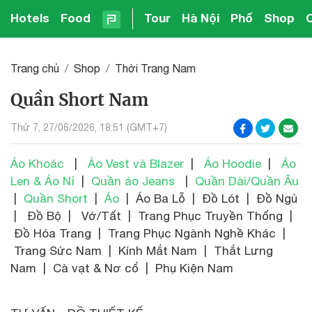
Hotels
Food
Tour
Hà Nội
Phố
Shop
Trang chủ
Shop
Thời Trang Nam
Quần Short Nam
Thứ 7, 27/06/2026, 18:51 (GMT+7)
Áo Khoác
|
Áo Vest và Blazer
|
Áo Hoodie
|
Áo
Len & Áo Nỉ
|
Quần áo Jeans
|
Quần Dài/Quần Âu
|
Quần Short
|
Áo
| Áo Ba Lỗ | Đồ Lót | Đồ Ngủ
| Đồ Bộ | Vớ/Tất | Trang Phục Truyền Thống |
Đồ Hóa Trang | Trang Phục Ngành Nghề Khác |
Trang Sức Nam | Kính Mắt Nam | Thắt Lưng
Nam | Cà vạt & Nơ cổ | Phụ Kiện Nam