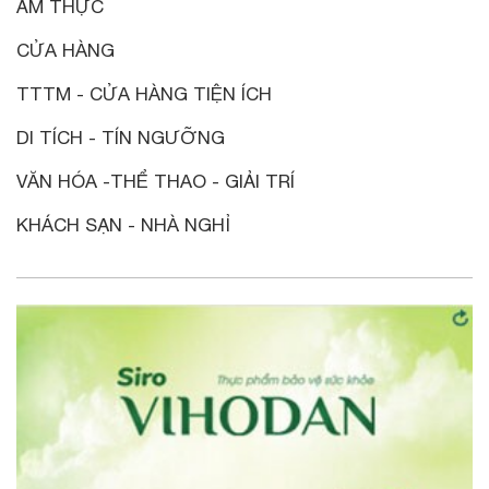
ẨM THỰC
CỬA HÀNG
TTTM - CỬA HÀNG TIỆN ÍCH
DI TÍCH - TÍN NGƯỠNG
VĂN HÓA -THỂ THAO - GIẢI TRÍ
KHÁCH SẠN - NHÀ NGHỈ