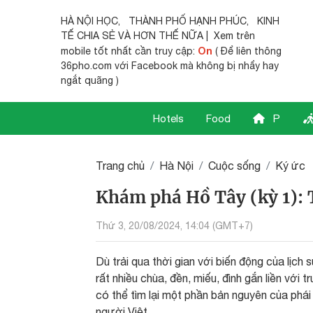
HÀ NỘI HỌC
,
THÀNH PHỐ HẠNH PHÚC
,
KINH
TẾ CHIA SẺ
VÀ HƠN THẾ NỮA | Xem trên
On
mobile tốt nhất cần truy cập:
( Để liên thông
36pho.com với Facebook mà không bị nhẩy hay
ngắt quãng )
Hotels
Food
P
Trang chủ
Hà Nội
Cuộc sống
Ký ức
Khám phá Hồ Tây (kỳ 1): 
Thứ 3, 20/08/2024, 14:04 (GMT+7)
Dù trải qua thời gian với biến động của lịch
rất nhiều chùa, đền, miếu, đình gắn liền với 
có thể tìm lại một phần bản nguyên của phá
người Việt.