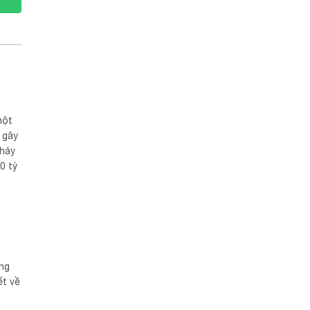
một
 gây
cháy
0 tỷ
sau
ống
ết về