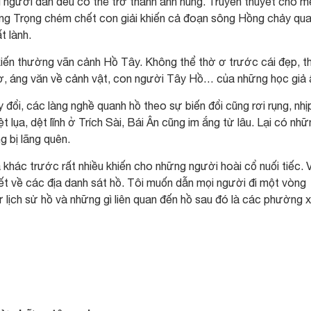
 người dân đều có thể trở thành anh hùng. Truyền thuyết chó m
ng Trọng chém chết con giải khiến cả đoạn sông Hồng chảy qu
t lành.
 kiến thường vãn cảnh Hồ Tây. Không thể thờ ơ trước cái đẹp, t
ơ, áng văn về cảnh vật, con người Tây Hồ… của những học giả 
y đổi, các làng nghề quanh hồ theo sự biến đổi cũng rơi rụng, nhị
ệt lụa, dệt lĩnh ở Trích Sài, Bái Ân cũng im ắng từ lâu. Lại có nh
g bị lãng quên.
khác trước rất nhiều khiến cho những người hoài cổ nuối tiếc. V
iết về các địa danh sát hồ. Tôi muốn dẫn mọi người đi một vòng
ừ lịch sử hồ và những gì liên quan đến hồ sau đó là các phường 