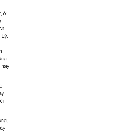
, ở
a
ch
 Lý.
g
m
ồng
y nay
có
ay
ời
ông,
gây