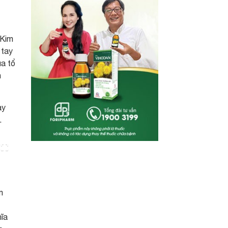
 Kim
 tay
úa tổ
n
ày
.
m
hĩa