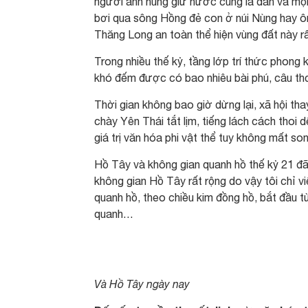
người anh hùng giữ nước cũng là dân và mọi
bơi qua sông Hồng đẻ con ở núi Nùng hay ô
Thăng Long an toàn thể hiện vùng đất này rấ
Trong nhiều thế kỷ, tầng lớp trí thức phong
khó đếm được có bao nhiêu bài phú, câu th
Thời gian không bao giờ dừng lại, xã hội tha
chày Yên Thái tắt lịm, tiếng lách cách thoi d
giá trị văn hóa phi vật thể tuy không mất son
Hồ Tây và không gian quanh hồ thế kỷ 21 đã 
không gian Hồ Tây rất rộng do vậy tôi chỉ v
quanh hồ, theo chiều kim đồng hồ, bắt đầu t
quanh…
Và Hồ Tây ngày nay