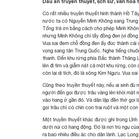
Dấu ấn truyền thuyết, lịch sử, văn hóa
Có rất nhiều truyền thuyết hình thành Hồ Tâ
nước ta có Nguyễn Minh Không sang Trung 
Tống trả ơn bằng cách cho phép Minh Không 
nhưng Minh Không chỉ lấy đồng đen (vì đồn
Vua sai đem chỗ đồng đen ấy đúc thành cái
vọng sang tận Trung Quốc. Nghe tiếng chuông
thanh. Đến khu rừng phía Bắc thành Thăng 
lên đi tìm và giẫm nát cả một khu rừng, còn 
còn lại di tích, đó là sông Kim Ngưu. Vua sa
Cũng theo truyền thuyết này, nếu ai sinh đủ 
người đến gọi được trâu vàng lên khỏi mặt n
vào hang ở gần đó. Và dân lập đền thờ gọi l
gọi trâu chỉ có chín con trai ruột và một con 
Một truyền thuyết khác được ghi trong Lĩnh 
dưới núi có hang động. Đó là nơi trú ngụ củ
ra bao nhiêu điều ác cho dân lành. Lạc Long