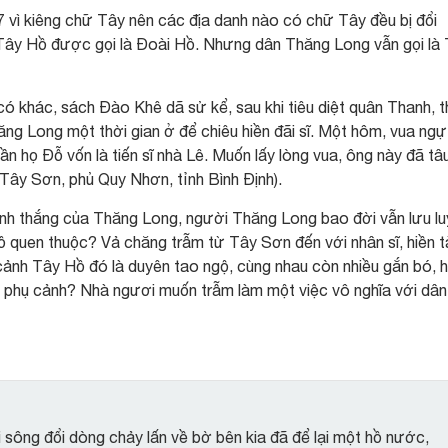
vì kiêng chữ Tây nên các địa danh nào có chữ Tây đều bị đổi
y Tây Hồ được gọi là Đoài Hồ. Nhưng dân Thăng Long vẫn gọi là
có khác, sách Đào Khê dã sử kể, sau khi tiêu diệt quân Thanh, 
hăng Long một thời gian ở để chiêu hiền đãi sĩ. Một hôm, vua ngự
n họ Đỗ vốn là tiến sĩ nhà Lê. Muốn lấy lòng vua, ông này đã tâu
(Tây Sơn, phủ Quy Nhơn, tỉnh Bình Định).
nh thắng của Thăng Long, người Thăng Long bao đời vẫn lưu l
hồ quen thuộc? Vả chăng trẫm từ Tây Sơn đến với nhân sĩ, hiền t
ảnh Tây Hồ đó là duyên tao ngộ, cùng nhau còn nhiều gắn bó, 
i phụ cảnh? Nhà ngươi muốn trẫm làm một việc vô nghĩa với dân
sông đổi dòng chảy lấn về bờ bên kia đã để lại một hồ nước,