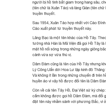
người bị hồ tinh bắt giam trong hang sâu, 
(tên chữ là Xuân Tảo) và làng Giàn (tên chữ
truyền thuyết.
Sau 1954, Xuân Tảo hợp nhất với Cáo Đỉnh 
Cáo xuất phát từ truyền thuyết này.
Lãng Bạc là một tên khác của Hồ Tây. Theo 
tướng nhà Hán là Mã Viện đã gọi Hồ Tây là 
mặt hồ nổi sóng trong những ngày giông bão,
cảnh vừa sợ vừa thú vị.
Dâm Đàm cũng là tên của Hồ Tây nhưng khôn
Lý Công Uẩn dời Hoa Lư lập kinh đô Thăng
Và không ít lần trong những chuyến đi trên
huyền ảo vì vậy hồ được đổi tên là Dâm Đàm
Còn về cái tên Tây Hồ, Đại Việt sử ký chép
cấm không được gọi hồ Dâm Đàm, mà đổi gọi 
đặt tên này nhằm sánh với phương Bắc, vì 