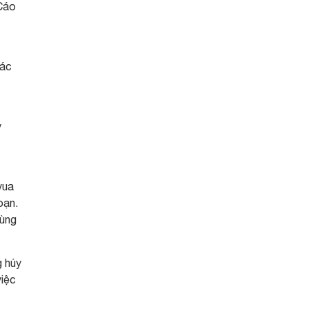
 Cáo
Xác
y
vua
oạn.
cùng
g húy
việc