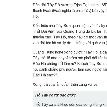
Đến đời Tây Đô Vương Trịnh Tạc, năm 1657 
thành Đoài (Đoài nghĩa là phía Tây) bởi vậ
Hồ.
Đến triều nhà Tây Sơn quan niệm về húy kỵ 
nhất Đại Việt, vua Quang Trung đã lưu lại T
thuyền chơi Tây Hồ, theo hầu có một văn thầ
vua đổi tên hồ với lý do… trùng với quê vua 
Quang Trung nghe xong cười: “Tây Hồ là da
Tây Hồ, lẽ nào nay vì trẫm mà phải đổi tên 
Bắc Hà chẳng tốt lắm ru? Khách Tây Sơn, c
hò, cảnh chẳng phụ người, làm sao người lạ
Bắc Hà sao?”.
Xong, cả vua lẫn quần thần cùng vui vẻ.
Hồ Tây có từ bao giờ?
Hồ Tây xưa là khúc uốn của sông Hồng khi 