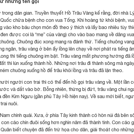
 từ những tên gọi
y trong dân gian. Truyền thuyết Hồ Trâu Vàng kể rằng, đời nhà Lý
Quốc chữa bệnh cho con vua Tống. Khi hoàng tử khỏi bệnh, vu
vào kho báu chọn món đồ theo ý thích và lấy bao nhiêu tùy thí
g đen được coi là “mẹ” của vàng) cho vào bao mang về dâng vua
 chuông. Chuông đúc xong mang ra đánh thử. Tiếng chuông van
 ngân, trâu vàng ở bên ấy lồng lên chạy về nơi phát ra tiếng â
Long thì tiếng chuông im bặt. Trâu vàng mất phương hướng đã l
đất thì lún xuống thành hồ. Những nơi trâu đi thành sông mà ngà
i ném chuông xuống hồ để trâu khỏi lồng và trâu đã lặn theo.
mười người con trai thì có thể đến hồ gọi trâu vàng về. Một lần 
ước và dắt vào bờ. Bỗng nhiên, thừng bị đứt, trâu vàng chui ng
à đền Kim Ngưu (gần phủ Tây Hồ hiện nay). Về sau mới biết, ngư
trai nuôi.
Nam chính quái. Xưa, ở phía Tây kinh thành có hòn núi đá bên s
a con cáo chín đuôi sống hơn nghìn năm đã thành tinh. Con cáo 
 Quân biết chuyện đã đến trừ họa cho dân, giải thoát cho những