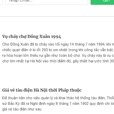
Vụ cháy chợ Đồng Xuân 1994
Chợ Đồng Xuân đã bị cháy vào tối ngày 14 tháng 7 năm 1994, khi 
chiếc quạt điện ở ki-ốt 293 bị om nhiệt trong khi công tắc vẫn bật,
ra hỏa hoạn lớn thiêu rụi gần như toàn bộ chợ. Vụ cháy này là vụ 
chợ lớn nhất tại Hà Nội vào thời điểm đó, gây thiệt hại ước tính 30
đồng. Ngọn lửa chỉ được dập tắt hoàn toàn vào ngày 19 tháng 7, 
gần 5 ngày.
Giá vé tàu điện Hà Nội thời Pháp thuộc
Để thuận tiện cho việc quản lý và khai thác hệ thống tàu điện, Th
sứ Bắc Kỳ đã ra Nghị định ngày 8 tháng 7 năm 1902 quy định chi ti
giá vé tàu điện như sau