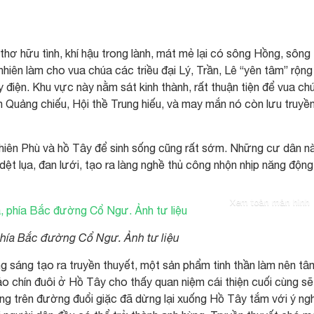
hơ hữu tình, khí hậu trong lành, mát mẻ lại có sông Hồng, sông
iên làm cho vua chúa các triều đại Lý, Trần, Lê “yên tâm” rộng
điện. Khu vực này nằm sát kinh thành, rất thuận tiện để vua ch
n Quảng chiếu, Hội thề Trung hiếu, và may mắn nó còn lưu truyề
iên Phù và hồ Tây để sinh sống cũng rất sớm. Những cư dân n
dệt lụa, đan lưới, tạo ra làng nghề thủ công nhộn nhịp năng động
Xem toàn màn hình
phía Bắc đường Cổ Ngư. Ảnh tư liệu
g sáng tạo ra truyền thuyết, một sản phẩm tinh thần làm nên tâ
o chín đuôi ở Hồ Tây cho thấy quan niệm cái thiện cuối cùng sẽ
óng trên đường đuổi giặc đã dừng lại xuống Hồ Tây tắm với ý ng