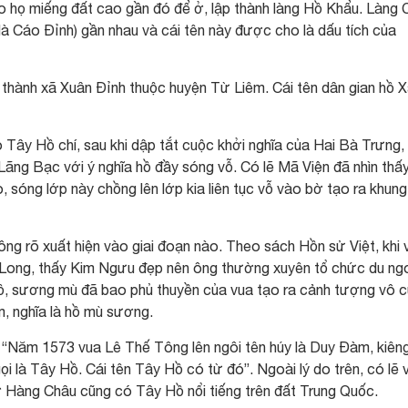
cho họ miếng đất cao gần đó để ở, lập thành làng Hồ Khẩu. Làng
 là Cáo Đỉnh) gần nhau và cái tên này được cho là dấu tích của
thành xã Xuân Đỉnh thuộc huyện Từ Liêm. Cái tên dân gian hồ 
Tây Hồ chí, sau khi dập tắt cuộc khởi nghĩa của Hai Bà Trưng,
Lãng Bạc với ý nghĩa hồ đầy sóng vỗ. Có lẽ Mã Viện đã nhìn thấ
 sóng lớp này chồng lên lớp kia liên tục vỗ vào bờ tạo ra khung
g rõ xuất hiện vào giai đoạn nào. Theo sách Hồn sử Việt, khi 
 Long, thấy Kim Ngưu đẹp nên ông thường xuyên tổ chức du ng
 hồ, sương mù đã bao phủ thuyền của vua tạo ra cảnh tượng vô 
, nghĩa là hồ mù sương.
: “Năm 1573 vua Lê Thế Tông lên ngôi tên húy là Duy Đàm, kiên
là Tây Hồ. Cái tên Tây Hồ có từ đó”. Ngoài lý do trên, có lẽ 
ở Hàng Châu cũng có Tây Hồ nổi tiếng trên đất Trung Quốc.