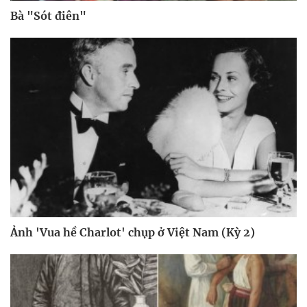
Bà "Sót điên"
Ảnh 'Vua hề Charlot' chụp ở Việt Nam (Kỳ 2)