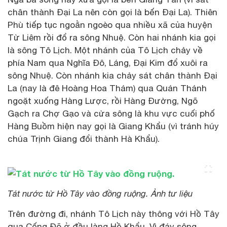
chân thành Đại La nên còn gọi là bến Đại La). Thiên
Phù tiếp tục ngoằn ngoèo qua nhiều xã của huyện
Từ Liêm rồi đổ ra sông Nhuệ. Còn hai nhánh kia gọi
là sông Tô Lịch. Một nhánh của Tô Lịch chảy về
phía Nam qua Nghĩa Đô, Láng, Đại Kim đổ xuôi ra
sông Nhuệ. Còn nhánh kia chảy sát chân thành Đại
La (nay là đê Hoàng Hoa Thám) qua Quán Thánh
ngoặt xuống Hàng Lược, rồi Hàng Đường, Ngõ
Gạch ra Chợ Gạo và cửa sông là khu vực cuối phố
Hàng Buồm hiện nay gọi là Giang Khẩu (vì tránh húy
chúa Trịnh Giang đổi thành Hà Khẩu).
Tát nước từ Hồ Tây vào đồng ruộng. Ảnh tư liệu
Trên đường đi, nhánh Tô Lịch này thông với Hồ Tây
qua Cống Đõ ở đầu làng Hồ Khẩu. Vì đáy sông