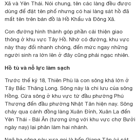
Xã và Yên Thái. Nói chung, tên các làng đều được
dùng để đặt tên phố nhưng có hai làng sát hồ đã
mất tên trên bản đồ là Hồ Khẩu và Đông Xã.
Con đường hình thành góp phần cải thiện giao
thông ở khu vực Tây Hồ. Nhờ có đường, khu vực
này thay đổi nhanh chóng, đến mức ngay những
người sinh ra lớn lên ở đây cũng phải ngạc nhiên.
Hồ tù và nỗ lực làm sạch
Trước thế kỷ 18, Thiên Phù là con sông khá lớn ở
Tây Bắc Thăng Long. Sông này là chi lưu của sông
Hồng. Cửa sông ở khu vực từ đầu phường Phú
Thượng đến đầu phường Nhật Tân hiện nay. Sông
chảy qua cánh đồng làng Xuân Đỉnh, Xuân La đến
Yên Thái - Bái Ân (tương ứng với khu vực chợ Bưởi
ngày nay) lại phân làm hai nhánh.
Ngã ba sông này xưa gọi là bến Giang Tân (vì sát