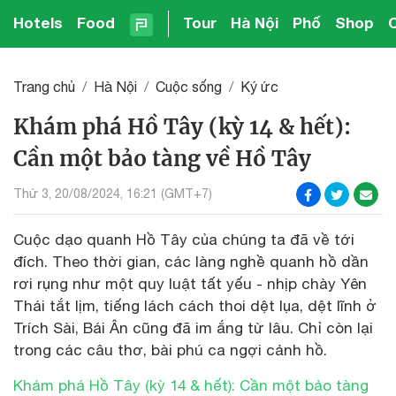
Hotels
Food
Tour
Hà Nội
Phố
Shop
Trang chủ
Hà Nội
Cuộc sống
Ký ức
Khám phá Hồ Tây (kỳ 14 & hết):
Cần một bảo tàng về Hồ Tây
Thứ 3, 20/08/2024, 16:21 (GMT+7)
Cuộc dạo quanh Hồ Tây của chúng ta đã về tới
đích. Theo thời gian, các làng nghề quanh hồ dần
rơi rụng như một quy luật tất yếu - nhịp chày Yên
Thái tắt lịm, tiếng lách cách thoi dệt lụa, dệt lĩnh ở
Trích Sài, Bái Ân cũng đã im ắng từ lâu. Chỉ còn lại
trong các câu thơ, bài phú ca ngợi cảnh hồ.
Khám phá Hồ Tây (kỳ 14 & hết): Cần một bảo tàng