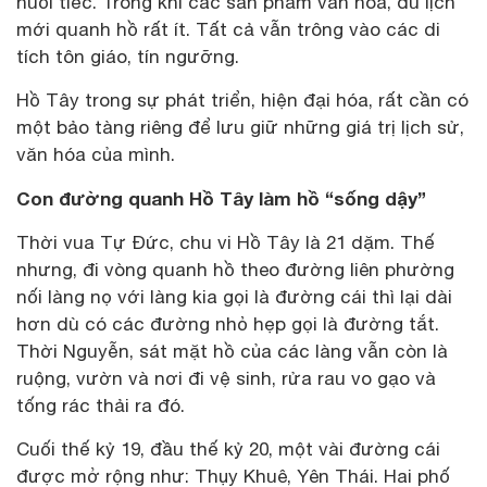
nuối tiếc. Trong khi các sản phẩm văn hóa, du lịch
mới quanh hồ rất ít. Tất cả vẫn trông vào các di
tích tôn giáo, tín ngưỡng.
Hồ Tây trong sự phát triển, hiện đại hóa, rất cần có
một bảo tàng riêng để lưu giữ những giá trị lịch sử,
văn hóa của mình.
Con đường quanh Hồ Tây làm hồ “sống dậy”
Thời vua Tự Đức, chu vi Hồ Tây là 21 dặm. Thế
nhưng, đi vòng quanh hồ theo đường liên phường
nối làng nọ với làng kia gọi là đường cái thì lại dài
hơn dù có các đường nhỏ hẹp gọi là đường tắt.
Thời Nguyễn, sát mặt hồ của các làng vẫn còn là
ruộng, vườn và nơi đi vệ sinh, rửa rau vo gạo và
tống rác thải ra đó.
Cuối thế kỷ 19, đầu thế kỷ 20, một vài đường cái
được mở rộng như: Thụy Khuê, Yên Thái. Hai phố