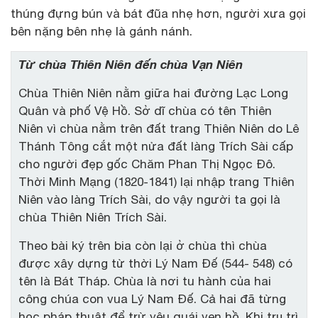
thúng đựng bún và bát đũa nhẹ hơn, người xưa gọi
bên nặng bên nhẹ là gánh nánh.
Từ chùa Thiên Niên đến chùa Vạn Niên
Chùa Thiên Niên nằm giữa hai đường Lạc Long
Quân và phố Vệ Hồ. Sở dĩ chùa có tên Thiên
Niên vì chùa nằm trên đất trang Thiên Niên do Lê
Thánh Tông cắt một nửa đất làng Trích Sài cấp
cho người đẹp gốc Chăm Phan Thị Ngọc Đô.
Thời Minh Mạng (1820-1841) lại nhập trang Thiên
Niên vào làng Trích Sài, do vậy người ta gọi là
chùa Thiên Niên Trích Sài.
Theo bài ký trên bia còn lại ở chùa thì chùa
được xây dựng từ thời Lý Nam Đế (544- 548) có
tên là Bát Tháp. Chùa là nơi tu hành của hai
công chúa con vua Lý Nam Đế. Cả hai đã từng
học pháp thuật để trừ yêu quái ven hồ. Khi trụ trì