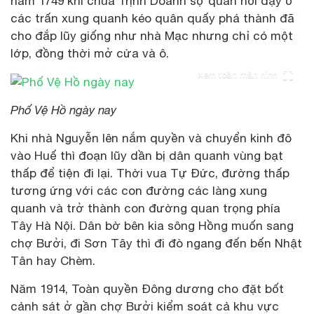
năm 1749 khi chúa Trịnh Doanh sợ quân nổi dậy ở
các trấn xung quanh kéo quân quấy phá thành đã
cho đắp lũy giống như nhà Mạc nhưng chỉ có một
lớp, đồng thời mở cửa và ô.
Xem toàn màn hình
Phố Vệ Hồ ngày nay
Khi nhà Nguyễn lên nắm quyền và chuyển kinh đô
vào Huế thì đoạn lũy dần bị dân quanh vùng bạt
thấp để tiện đi lại. Thời vua Tự Đức, đường thấp
tương ứng với các con đường các làng xung
quanh và trở thành con đường quan trọng phía
Tây Hà Nội. Dân bờ bên kia sông Hồng muốn sang
chợ Bưởi, đi Sơn Tây thì đi đò ngang đến bến Nhật
Tân hay Chèm.
Năm 1914, Toàn quyền Đông dương cho đặt bốt
cảnh sát ở gần chợ Bưởi kiểm soát cả khu vực