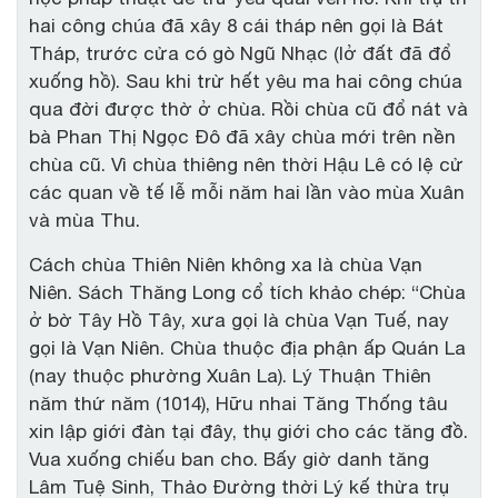
hai công chúa đã xây 8 cái tháp nên gọi là Bát
Tháp, trước cửa có gò Ngũ Nhạc (lở đất đã đổ
xuống hồ). Sau khi trừ hết yêu ma hai công chúa
qua đời được thờ ở chùa. Rồi chùa cũ đổ nát và
bà Phan Thị Ngọc Đô đã xây chùa mới trên nền
chùa cũ. Vì chùa thiêng nên thời Hậu Lê có lệ cử
các quan về tế lễ mỗi năm hai lần vào mùa Xuân
và mùa Thu.
Cách chùa Thiên Niên không xa là chùa Vạn
Niên. Sách Thăng Long cổ tích khảo chép: “Chùa
ở bờ Tây Hồ Tây, xưa gọi là chùa Vạn Tuế, nay
gọi là Vạn Niên. Chùa thuộc địa phận ấp Quán La
(nay thuộc phường Xuân La). Lý Thuận Thiên
năm thứ năm (1014), Hữu nhai Tăng Thống tâu
xin lập giới đàn tại đây, thụ giới cho các tăng đồ.
Vua xuống chiếu ban cho. Bấy giờ danh tăng
Lâm Tuệ Sinh, Thảo Đường thời Lý kế thừa trụ