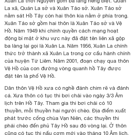
Xuân La thời Nguyễn gồm ba làng riêng biệt: Quán
La xã, Quán La sở và Xuân Tảo sở. Xuân Tảo sở
nằm sát Hồ Tây còn hai thôn kia nằm ở phía trong.
Xuân Tảo sở gồm hai thôn là Xuân Tảo sở và Vệ
Hồ. Năm 1949 khi chính quyền cách mạng hoạt
động bí mật ở khu vực này đã đặt tên liên xã gộp
ba làng lại gọi là Xuân La. Năm 1956, Xuân La chính
thức trở thành xã Xuân La trong cơ cấu hành chính
của huyện Từ Liêm. Năm 2001, đoạn chạy qua thôn
Vệ Hồ của con đường vòng quanh hồ Tây được
đặt tên là phố Vệ Hồ.
Dân thôn Vệ Hồ xưa có nghề đánh chim rẽ và đánh
cá. Xưa thôn có tục thi bơi chải vào ngày 3/3 Âm
lịch trên Hồ Tây. Tham gia thi bơi chải có 10
thuyền, mỗi thuyền hai người chèo. Địa điểm xuất
phát trước cổng chùa Vạn Niên, các thuyền thi
phải chèo đến phủ Tây Hồ sau đó vòng lại. Ở thôn
cũng có tục thi nấu cơm mới vào tháng 10 Âm lịch.