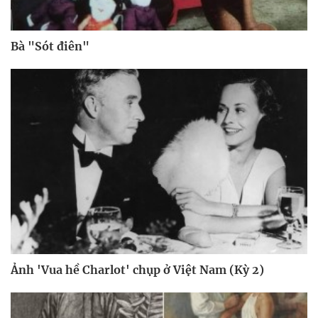
Bà "Sót điên"
Ảnh 'Vua hề Charlot' chụp ở Việt Nam (Kỳ 2)