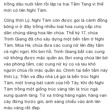
trồng dâu nuôi tằm rồi lập ra trại Tằm Tang vì thế
mới có tên Nghi Tàm.
Cũng thời Lý, Nghi Tàm còn được gọi là cánh đồng
bông vì ở đây trồng nhiều loại hoa cung cấp cho
dân chúng dâng hoa lên chùa. Thế kỷ 17, chúa
Trịnh Giang đã cho xây dựng một bến tắm ở Nghi
Tàm. Mùa Hè, chúa đưa các cung nữ lên đây tắm
và nghỉ ngơi. Khi bơi hồ, Trịnh Giang bắt các cung
nữ không được mặc quần áo. Bơi xong chúa lên bờ
vào phòng tắm, các cung nữ kỳ cọ và lau khô
người chúa rồi mặc quần áo. Chính tại bến tắm này
thời Lý, Trần và đầu nhà Lê gọi là bến trúc Nghi
Tàm, một trong bát cảnh của Hồ Tây. Khi đó Nghi
Tàm trồng một giống trúc vàng tên là trúc ngà
xung quanh làng. Từ xa trông hàng ngàn, hàng vạn
cây đứng trước gió, ánh sáng chiếu vào ánh lên
màu vàng rất đẹp.