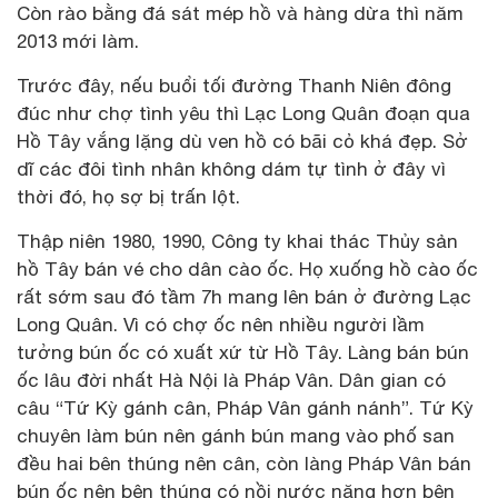
Còn rào bằng đá sát mép hồ và hàng dừa thì năm
2013 mới làm.
Trước đây, nếu buổi tối đường Thanh Niên đông
đúc như chợ tình yêu thì Lạc Long Quân đoạn qua
Hồ Tây vắng lặng dù ven hồ có bãi cỏ khá đẹp. Sở
dĩ các đôi tình nhân không dám tự tình ở đây vì
thời đó, họ sợ bị trấn lột.
Thập niên 1980, 1990, Công ty khai thác Thủy sản
hồ Tây bán vé cho dân cào ốc. Họ xuống hồ cào ốc
rất sớm sau đó tầm 7h mang lên bán ở đường Lạc
Long Quân. Vì có chợ ốc nên nhiều người lầm
tưởng bún ốc có xuất xứ từ Hồ Tây. Làng bán bún
ốc lâu đời nhất Hà Nội là Pháp Vân. Dân gian có
câu “Tứ Kỳ gánh cân, Pháp Vân gánh nánh”. Tứ Kỳ
chuyên làm bún nên gánh bún mang vào phố san
đều hai bên thúng nên cân, còn làng Pháp Vân bán
bún ốc nên bên thúng có nồi nước nặng hơn bên