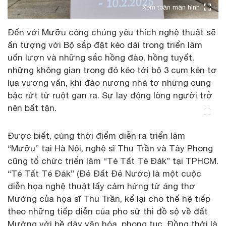
Xem toàn màn hình
Đến với Mưỡu công chúng yêu thích nghệ thuật sẽ
ấn tượng với Bộ sắp đặt kéo dài trong triển lãm
uốn lượn và những sắc hồng đào, hồng tuyết,
những không gian trong đó kéo tới bộ 3 cụm kén tơ
lụa vương vấn, khi đào nương nhả tơ những cung
bậc rứt từ ruột gan ra. Sự lay động lòng người trở
nên bất tận.
Được biết, cùng thời điểm diễn ra triển lãm
“Mưỡu” tại Hà Nội, nghệ sĩ Thu Trần và Tây Phong
cũng tổ chức triển lãm “Té Tất Té Đák” tại TPHCM.
“Té Tất Té Đák” (Đẻ Đất Đẻ Nước) là một cuộc
diễn họa nghệ thuật lấy cảm hứng từ áng thơ
Mường của họa sĩ Thu Trần, kể lại cho thế hệ tiếp
theo những tiếp diễn của pho sử thi đồ sộ về đất
Mường với bề dày văn hóa, phong tục. Đồng thời là