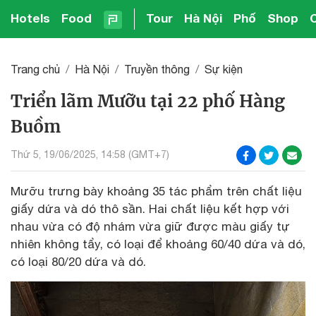
Hotels
Food
Tour
Hà Nội
Phố
Shop
Trang chủ
Hà Nội
Truyền thông
Sự kiện
Triển lãm Mưỡu tại 22 phố Hàng
Buồm
Thứ 5, 19/06/2025, 14:58 (GMT+7)
Mưỡu trưng bày khoảng 35 tác phẩm trên chất liệu
giấy dứa và dó thô sần. Hai chất liệu kết hợp với
nhau vừa có độ nhám vừa giữ được màu giấy tự
nhiên không tẩy, có loại để khoảng 60/40 dứa và dó,
có loại 80/20 dứa và dó.