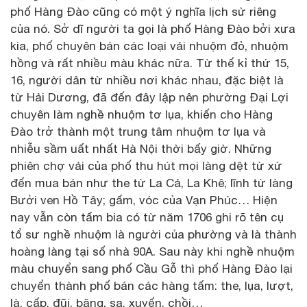
phố Hàng Đào cũng có một ý nghĩa lịch sử riêng
của nó. Sở dĩ người ta gọi là phố Hàng Đào bởi xưa
kia, phố chuyên bán các loại vải nhuộm đỏ, nhuộm
hồng và rất nhiều màu khác nữa. Từ thế kỉ thứ 15,
16, người dân từ nhiều nơi khác nhau, đặc biệt là
từ Hải Dương, đã đến đây lập nên phường Đại Lợi
chuyên làm nghề nhuộm tơ lụa, khiến cho Hàng
Đào trở thành một trung tâm nhuộm tơ lụa và
nhiễu sầm uất nhất Hà Nội thời bấy giờ. Những
phiên chợ vải của phố thu hút mọi làng dệt tứ xứ
đến mua bán như the từ La Cả, La Khê; lĩnh từ làng
Bưởi ven Hồ Tây; gấm, vóc của Vạn Phúc… Hiện
nay vẫn còn tấm bia có từ năm 1706 ghi rõ tên cụ
tổ sư nghề nhuộm là người của phường và là thành
hoàng làng tại số nhà 90A. Sau này khi nghề nhuộm
màu chuyển sang phố Cầu Gỗ thì phố Hàng Đào lại
chuyển thành phố bán các hàng tấm: the, lụa, lượt,
là, cấp, đũi, băng, sa, xuyến, chồi…