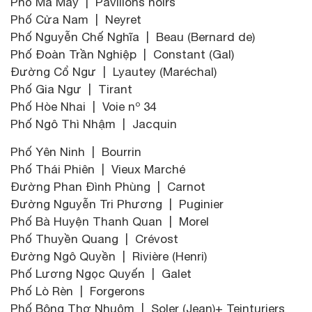
Phố Mã Mây | Pavillons noirs
Phố Cửa Nam | Neyret
Phố Nguyễn Chế Nghĩa | Beau (Bernard de)
Phố Đoàn Trần Nghiệp | Constant (Gal)
Đường Cổ Ngư | Lyautey (Maréchal)
Phố Gia Ngư | Tirant
Phố Hòe Nhai | Voie nº 34
Phố Ngô Thì Nhậm | Jacquin
Phố Yên Ninh | Bourrin
Phố Thái Phiên | Vieux Marché
Đường Phan Đình Phùng | Carnot
Đường Nguyễn Tri Phương | Puginier
Phố Bà Huyện Thanh Quan | Morel
Phố Thuyền Quang | Crévost
Đường Ngô Quyền | Rivière (Henri)
Phố Lương Ngọc Quyến | Galet
Phố Lò Rèn | Forgerons
Phố Bông Thợ Nhuộm | Soler (Jean)+ Teinturiers