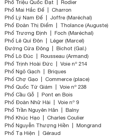
Phố Triệu Quốc Đạt | Rodier
Phố Mai Hắc Đế | Charron
Phố Lý Nam Đế | Joffre (Maréchal)
Phố Đoàn Thị Điểm | Tholance (Auguste)
Phố Trương Định | Foch (Maréchal)
Phố Lê Quí Đôn | Léger (Marcel)
Đường Cửa Đông | Bichot (Gal.)
Phố Lò Đúc | Rousseau (Armand)
Phố Trịnh Hoài Đức | Voie nº 214
Phố Ngõ Gạch | Briques
Phố Chợ Gạo | Commerce (place)
Phố Quốc Tử Giám | Voie nº 238
Phố Cầu Gỗ | Pont en Bois
Phố Đoàn Nhữ Hài | Voie nº 9
Phố Trần Nguyên Hãn | Balny
Phố Khúc Hạo | Charles Coulier
Phố Nguyễn Thượng Hiền | Mongrand
Phố Tạ Hiện | Géraud