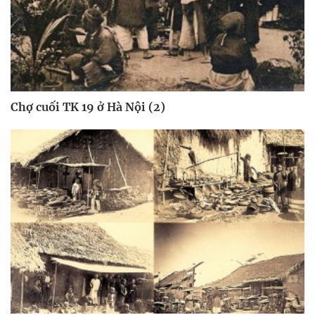
Chợ cuối TK 19 ở Hà Nội (2)