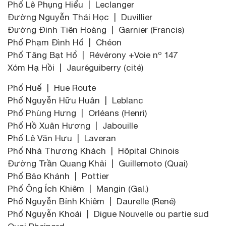
Phố Lê Phụng Hiểu | Leclanger
Đường Nguyễn Thái Học | Duvillier
Đường Đinh Tiên Hoàng | Garnier (Francis)
Phố Phạm Đình Hổ | Chéon
Phố Tăng Bạt Hổ | Révérony +Voie nº 147
Xóm Hạ Hồi | Jauréguiberry (cité)
Phố Huế | Hue Route
Phố Nguyễn Hữu Huân | Leblanc
Phố Phùng Hưng | Orléans (Henri)
Phố Hồ Xuân Hương | Jabouille
Phố Lê Văn Hưu | Laveran
Phố Nhà Thương Khách | Hôpital Chinois
Đường Trần Quang Khải | Guillemoto (Quai)
Phố Bảo Khánh | Pottier
Phố Ông Ích Khiêm | Mangin (Gal.)
Phố Nguyễn Bỉnh Khiêm | Daurelle (René)
Phố Nguyễn Khoái | Digue Nouvelle ou partie sud