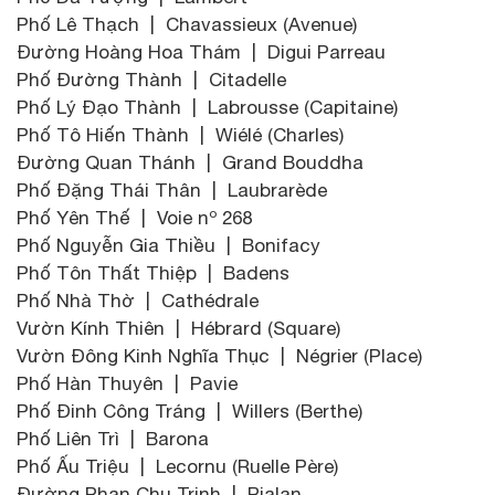
Phố Lê Thạch | Chavassieux (Avenue)
Đường Hoàng Hoa Thám | Digui Parreau
Phố Đường Thành | Citadelle
Phố Lý Đạo Thành | Labrousse (Capitaine)
Phố Tô Hiến Thành | Wiélé (Charles)
Đường Quan Thánh | Grand Bouddha
Phố Đặng Thái Thân | Laubrarède
Phố Yên Thế | Voie nº 268
Phố Nguyễn Gia Thiều | Bonifacy
Phố Tôn Thất Thiệp | Badens
Phố Nhà Thờ | Cathédrale
Vườn Kính Thiên | Hébrard (Square)
Vườn Đông Kinh Nghĩa Thục | Négrier (Place)
Phố Hàn Thuyên | Pavie
Phố Đinh Công Tráng | Willers (Berthe)
Phố Liên Trì | Barona
Phố Ấu Triệu | Lecornu (Ruelle Père)
Đường Phan Chu Trinh | Rialan