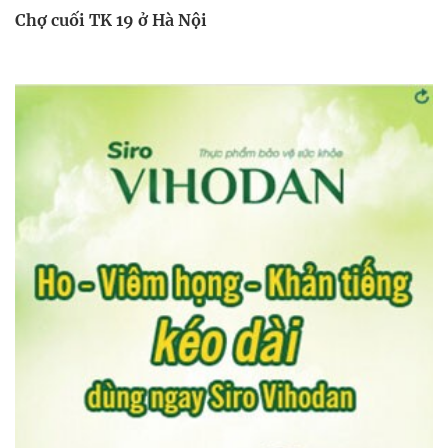
Chợ cuối TK 19 ở Hà Nội