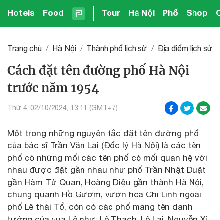
Hotels
Food
Tour
Hà Nội
Phố
Shop
Trang chủ
Hà Nội
Thành phố lịch sử
Địa điểm lịch sử
Cách đặt tên đường phố Hà Nội
trước năm 1954
Thứ 4, 02/10/2024, 13:11 (GMT+7)
Một trong những nguyên tắc đặt tên đường phố
của bác sĩ Trần Văn Lai (Đốc lý Hà Nội) là các tên
phố có những mối các tên phố có mối quan hệ với
nhau được đặt gần nhau như phố Trần Nhật Duật
gần Hàm Tử Quan, Hoàng Diệu gần thành Hà Nội,
chung quanh Hồ Gươm, vườn hoa Chí Linh ngoài
phố Lê thái Tổ, còn có các phố mang tên danh
tướng của vua Lê như: Lê Thạch, Lê Lai, Nguyễn Xí,