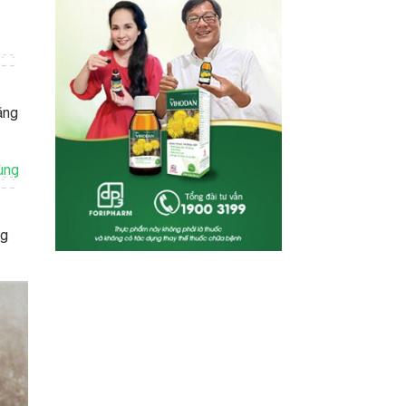
ằng
ng