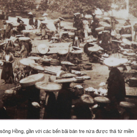
 sông Hồng, gần với các bến bãi bán tre nứa được thả từ miền