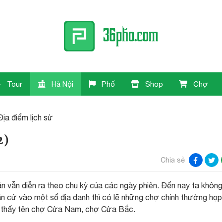
Tour
Hà Nội
Phố
Shop
Chợ
Địa điểm lịch sử
2)
Chia sẻ
án vẫn diễn ra theo chu kỳ của các ngày phiên. Đến nay ta khôn
n cứ vào một số địa danh thì có lẽ những chợ chính thường họ
òn thấy tên chợ Cửa Nam, chợ Cửa Bắc.