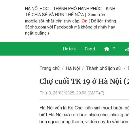
HÀ NỘI HỌC
,
THÀNH PHỐ HẠNH PHÚC
,
KINH
TẾ CHIA SẺ
VÀ HƠN THẾ NỮA | Xem trên
On
mobile tốt nhất cần truy cập:
( Để liên thông
36pho.com với Facebook mà không bị nhẩy hay
ngắt quãng )
Hotels
Food
P
Trang chủ
Hà Nội
Thành phố lịch sử
Chợ cuối TK 19 ở Hà Nội (
Thứ 3, 26/08/2025, 20:53 (GMT+7)
Hà Nội vốn là Kẻ Chợ, nên sinh hoạt buôn b
biết Hà Nội xưa có bao nhiêu chợ, nhưng că
bên ngoài cổng thành, vì đến nay ta vẫn c