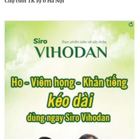
Chợ cuối TK 19 ở Hà Nội