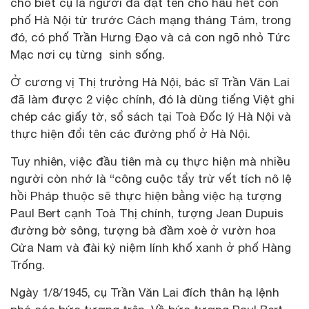
cho biết cụ là người đã đặt tên cho hầu hết con
phố Hà Nội từ trước Cách mạng tháng Tám, trong
đó, có phố Trần Hưng Đạo và cả con ngõ nhỏ Tức
Mạc nơi cụ từng sinh sống.
Ở cương vị Thị trưởng Hà Nội, bác sĩ Trần Văn Lai
đã làm được 2 việc chính, đó là dùng tiếng Việt ghi
chép các giấy tờ, sổ sách tại Toà Đốc lý Hà Nội và
thực hiện đổi tên các đường phố ở Hà Nội.
Tuy nhiên, việc đầu tiên mà cụ thực hiện mà nhiều
người còn nhớ là “công cuộc tẩy trừ vết tích nô lệ
hồi Pháp thuộc sẽ thực hiện bằng việc hạ tượng
Paul Bert cạnh Toà Thị chính, tượng Jean Dupuis
đường bờ sông, tượng bà đầm xoè ở vườn hoa
Cửa Nam và đài kỷ niệm lính khố xanh ở phố Hàng
Trống.
Ngày 1/8/1945, cụ Trần Văn Lai đích thân hạ lệnh