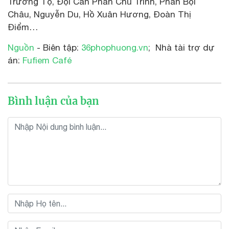
Trường Tộ, Đội Cấn Phan Chu Trinh, Phan Bội
Châu, Nguyễn Du, Hồ Xuân Hương, Đoàn Thị
Điểm…
Nguồn
- Biên tập:
36phophuong.vn
; Nhà tài trợ dự
án:
Fufiem Café
Bình luận của bạn