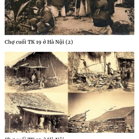
Chợ cuối TK 19 ở Hà Nội (2)