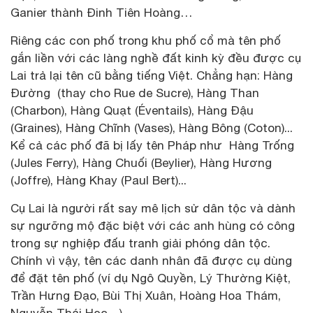
Ganier thành Đinh Tiên Hoàng…
Riêng các con phố trong khu phố cổ mà tên phố
gắn liền với các làng nghề đất kinh kỳ đều được cụ
Lai trả lại tên cũ bằng tiếng Việt. Chẳng hạn: Hàng
Đường (thay cho Rue de Sucre), Hàng Than
(Charbon), Hàng Quạt (Éventails), Hàng Đậu
(Graines), Hàng Chĩnh (Vases), Hàng Bông (Coton)...
Kể cả các phố đã bị lấy tên Pháp như Hàng Trống
(Jules Ferry), Hàng Chuối (Beylier), Hàng Hương
(Joffre), Hàng Khay (Paul Bert)...
Cụ Lai là người rất say mê lịch sử dân tộc và dành
sự ngưỡng mộ đặc biệt với các anh hùng có công
trong sự nghiệp đấu tranh giải phóng dân tộc.
Chính vì vậy, tên các danh nhân đã được cụ dùng
để đặt tên phố (ví dụ Ngô Quyền, Lý Thường Kiệt,
Trần Hưng Đạo, Bùi Thị Xuân, Hoàng Hoa Thám,