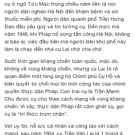
cụ ở ngõ Tức Mạc trong nhiều năm liền là nơi
người dân nghèo Hà Nội đến khám bệnh và xin
thuốc miễn phí. Người dân quanh phố Trần Hưng
Đạo đều yêu quý và tin tưởng cụ. Đến mức mà
năm 1946, khi Pháp nổ súng tấn công Hà Nội, không
ai bảo ai, việc đầu tiên mà người dân khu phố này
làm là chạy đến nhà cụ Lai nhờ che chở.
Suốt thời gian kháng chiến toàn quốc, mặc dù
không về vùng kháng chiến, nhưng cụ Lai tỏ rõ
quan điểm một lòng ủng hộ Chính phủ Cụ Hồ và
kiên quyết từ chối mọi lời mời cộng tác của chính
quyền thực dân Pháp. Con trai cụ là Trần Mạnh
Chu được cụ cho theo cách mạng về vùng kháng
chiến. Vì vậy, thực dân Pháp rất căm ghét cụ, gọi
cụ là “trí thức trùm chăn”.
Với uy tín, nỗ lực cá nhân và công lao với cách
mạng, sau năm 1954, cụ Trần Văn Lai là 1 trong 4