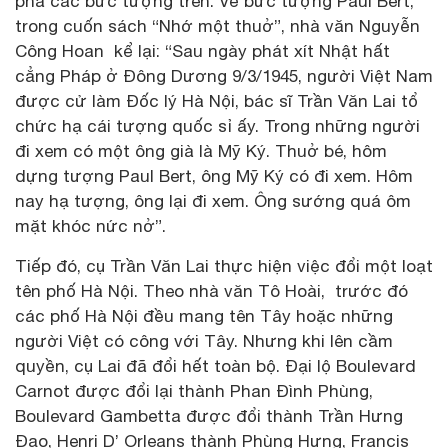
phá các bức tượng trên. Về bức tượng Paul Bert,
trong cuốn sách “Nhớ một thuở”, nhà văn Nguyễn
Công Hoan kể lại: “Sau ngày phát xít Nhật hất
cẳng Pháp ở Đông Dương 9/3/1945, người Việt Nam
được cử làm Đốc lý Hà Nội, bác sĩ Trần Văn Lai tổ
chức hạ cái tượng quốc sỉ ấy. Trong những người
đi xem có một ông già là Mỹ Ký. Thuở bé, hôm
dựng tượng Paul Bert, ông Mỹ Ký có đi xem. Hôm
nay hạ tượng, ông lại đi xem. Ông sướng quá ôm
mặt khóc nức nở”.
Tiếp đó, cụ Trần Văn Lai thực hiện việc đổi một loạt
tên phố Hà Nội. Theo nhà văn Tô Hoài, trước đó
các phố Hà Nội đều mang tên Tây hoặc những
người Việt có công với Tây. Nhưng khi lên cầm
quyền, cụ Lai đã đổi hết toàn bộ. Đại lộ Boulevard
Carnot được đổi lại thành Phan Đình Phùng,
Boulevard Gambetta được đổi thành Trần Hưng
Đạo, Henri D’ Orleans thành Phùng Hưng, Francis