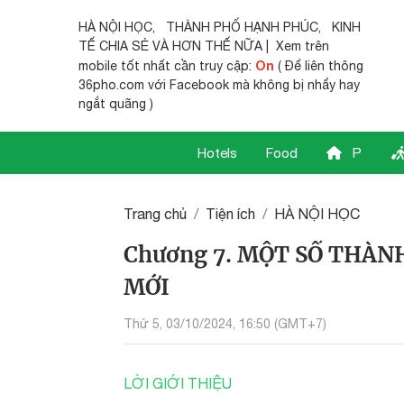
HÀ NỘI HỌC
,
THÀNH PHỐ HẠNH PHÚC
,
KINH
TẾ CHIA SẺ
VÀ HƠN THẾ NỮA | Xem trên
On
mobile tốt nhất cần truy cập:
( Để liên thông
36pho.com với Facebook mà không bị nhẩy hay
ngắt quãng )
Hotels
Food
P
Trang chủ
Tiện ích
HÀ NỘI HỌC
Chương 7. MỘT SỐ THÀN
MỚI
Thứ 5, 03/10/2024, 16:50 (GMT+7)
LỜI GIỚI THIỆU