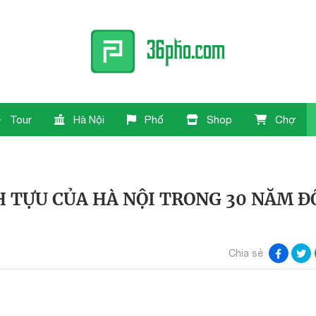
Tour
Hà Nội
Phố
Shop
Chợ
H TỰU CỦA HÀ NỘI TRONG 30 NĂM Đ
Chia sẻ