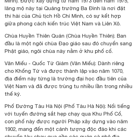
Minh): Được xây dựng từ năm 1973 đến năm 1975,
lăng mộ này tại Quảng trường Ba Đình là nơi đặt
thi hài của Chủ tịch Hồ Chí Minh, có sự kết hợp
giữa phong cách kiến ​​trúc Việt Nam và Liên Xô.
Chùa Huyền Thiên Quán (Chùa Huyền Thiên): Ban
đầu là một ngôi chùa Đạo giáo sau đó chuyển sang
Phật giáo, ngôi chùa này nằm ở khu phố cổ.
Văn Miếu - Quốc Tử Giám (Văn Miếu): Dành riêng
cho Khổng Tử và được thành lập vào năm 1070,
địa điểm này từng là trường đại học đầu tiên của
Việt Nam và đã được trùng tu nhiều lần trong nhiều
thế kỷ.
Phố Đường Tàu Hà Nội (Phố Tàu Hà Nội): Nổi tiếng
với tuyến đường sắt hẹp chạy qua Khu Phố Cổ,
con phố này được người Pháp xây dựng vào năm
1902, mang đến một cảnh tượng độc đáo khi các
chuyến tàu chạy qua gần các quán cà phê địa