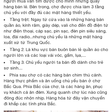
người mua vẫn tìm được cho mình những quầy
hàng bán lẻ. Bên trong, chợ được chia làm 3 tầng
chủ yếu với đầy đủ các mặt hàng thiết yếu.
Tầng trệt: Ngay từ cửa vào là những hàng bán
quần áo, kính râm, giày dép, vali cho đến đồ điện tử
như điện thoại, cáp sạc, pin sạc, đèn pin siêu sáng,
loa, đài radio...nhưng chủ yếu là những mặt hàng
xuất xứ từ Trung Quốc.
Tầng 2: Là khu vực bán buôn bán lẻ quần áo cho
người lớn và các loại vải vóc, gấm, lụa,....
Tầng 3: Chủ yếu người ta bán đồ dành cho trẻ
sơ sinh....
Phía sau chợ có các hàng bán chim thú cảnh.
Hàng thực phẩm và ăn uống chủ yếu bán ở chợ
Bắc Qua. Phía Bắc của chợ, là các hàng ăn, phục
vụ khách cả ăn đêm. Xung quanh chợ lúc nào cũng
đông đúc nhộn nhịp. Hàng hóa từ đây vận chuyển
đi khắp các tỉnh phía Bắc.