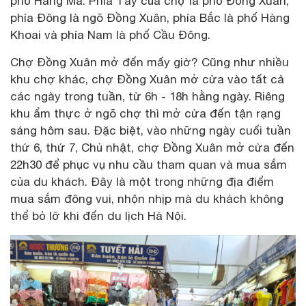
phố Hàng Mã. Phía Tây của chợ là phố Đồng Xuân,
phía Đông là ngõ Đồng Xuân, phía Bắc là phố Hàng
Khoai và phía Nam là phố Cầu Đông.
Chợ Đồng Xuân mở đến mấy giờ? Cũng như nhiều
khu chợ khác, chợ Đồng Xuân mở cửa vào tất cả
các ngày trong tuần, từ 6h - 18h hằng ngày. Riêng
khu ẩm thực ở ngõ chợ thì mở cửa đến tận rạng
sáng hôm sau. Đặc biệt, vào những ngày cuối tuần
thứ 6, thứ 7, Chủ nhật, chợ Đồng Xuân mở cửa đến
22h30 để phục vụ nhu cầu tham quan và mua sắm
của du khách. Đây là một trong những địa điểm
mua sắm đông vui, nhộn nhịp mà du khách không
thể bỏ lỡ khi đến du lịch Hà Nội.