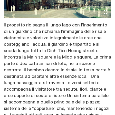
Il progetto ridisegna il lungo lago con l’inserimento
di un giardino che richiama l’immagine delle risaie
vietnamite e valorizza integralmente le aree che
costeggiano l’acqua. Il giardino è tripartito e si
snoda lungo tutta la Dinh Tien Hoang street e
incontra la Main square e la Middle square. La prima
parte è dedicata ai fiori di loto, nella sezione
centrate il bamboo decora la risaie, la terza parte è
destinata ad ospitare altre essenze locali. Una
lunga passeggiata attraversa i diversi settori e
accompagna il visitatore tra sedute, fiori, piante e
aree coperte di sosta e ristoro Un sistema parallelo
si accompagna a quello principale delle piazze: il
sistema delle “coperture” che, mantenendo i negozi
e i tracciati attuali, crea un legante che unisce i