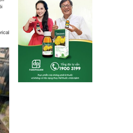
ôi
rical