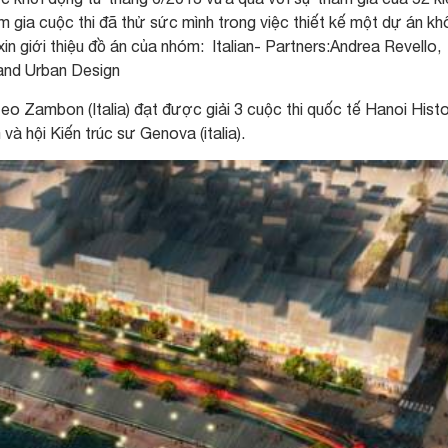
m gia cuộc thi đã thử sức mình trong việc thiết kế một dự án kh
 giới thiệu đồ án của nhóm: Italian- Partners:Andrea Revello,
and Urban Design
o Zambon (Italia) đạt được giải 3 cuộc thi quốc tế Hanoi Histo
và hội Kiến trúc sư Genova (italia).