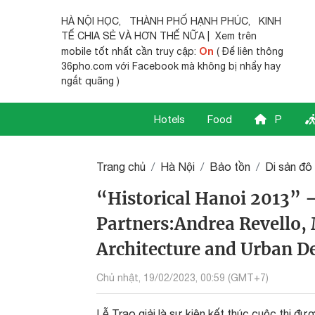
HÀ NỘI HỌC
,
THÀNH PHỐ HẠNH PHÚC
,
KINH
TẾ CHIA SẺ
VÀ HƠN THẾ NỮA | Xem trên
On
mobile tốt nhất cần truy cập:
( Để liên thông
36pho.com với Facebook mà không bị nhẩy hay
ngắt quãng )
Hotels
Food
P
Trang chủ
Hà Nội
Bảo tồn
Di sản đô 
“Historical Hanoi 2013” –
Partners:Andrea Revello
Architecture and Urban D
Chủ nhật, 19/02/2023, 00:59 (GMT+7)
Lễ Trao giải là sự kiện kết thúc cuộc thi đ