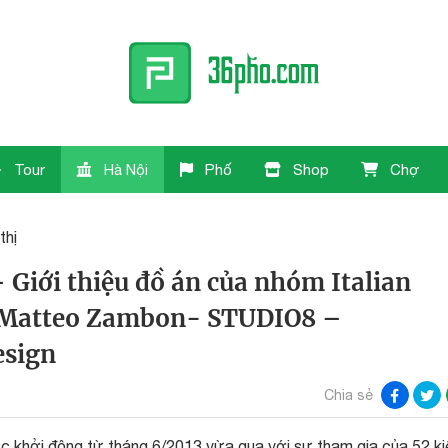
Tour
Hà Nội
Phố
Shop
Chợ
thị
 Giới thiệu đồ án của nhóm Italian
, Matteo Zambon- STUDIO8 –
esign
Chia sẻ
ược khởi động từ tháng 6/2013 vừa qua với sự tham gia của 52 ki