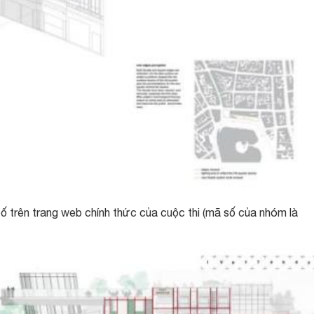
 trên trang web chính thức của cuộc thi (mã số của nhóm là