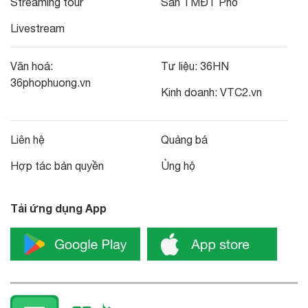
Streaming tour
Sàn TMĐT Phố
Livestream
Văn hoá:
Tư liệu:
36HN
36phophuong.vn
Kinh doanh:
VTC2.vn
Liên hệ
Quảng bá
Hợp tác bản quyền
Ủng hộ
Tải ứng dụng App