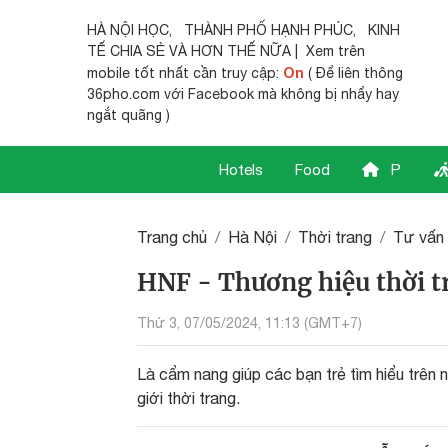
HÀ NỘI HỌC
,
THÀNH PHỐ HẠNH PHÚC
,
KINH
TẾ CHIA SẺ
VÀ HƠN THẾ NỮA | Xem trên
On
mobile tốt nhất cần truy cập:
( Để liên thông
36pho.com với Facebook mà không bị nhẩy hay
ngắt quãng )
Hotels
Food
P
Trang chủ
Hà Nội
Thời trang
Tư vấn 
HNF - Thương hiệu thời t
Thứ 3, 07/05/2024, 11:13 (GMT+7)
Là cẩm nang giúp các bạn trẻ tìm hiểu trên 
giới thời trang.