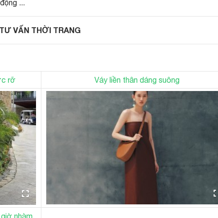
động ...
TƯ VẤN THỜI TRANG
ực rỡ
Váy liền thân dáng suông
 giờ nhàm