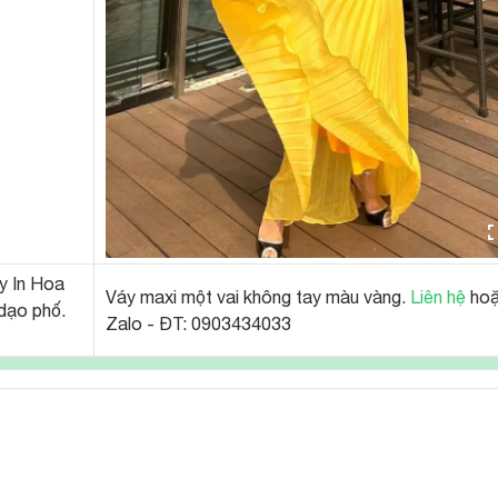
y In Hoa
Váy maxi một vai không tay màu vàng.
Liên hệ
ho
 dạo phố.
Zalo - ĐT: 0903434033