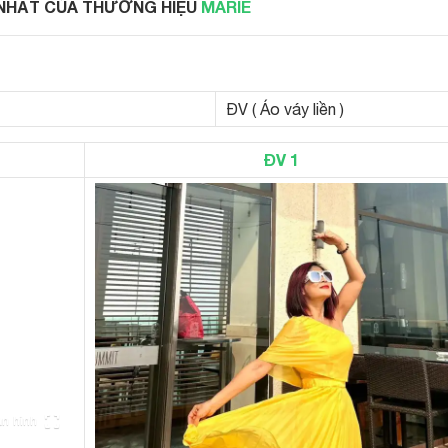
NHẤT CỦA THƯƠNG HIỆU
MARIE
ĐV ( Áo váy liền )
ĐV 1
n hình