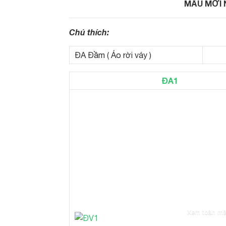
MẪU MỚI 
Chú thích:
ĐA Đầm ( Áo rời váy )
ĐA1
Xem toàn mà