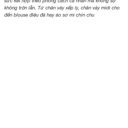
sức kết hợp theo phong cách cá nhân mà không sợ
không trộn lẫn. Từ chân váy xếp ly, chân váy midi cho
đến blouse điệu đà hay áo sơ mi chỉn chu