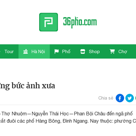
Tour
Hà Nội
Phố
Shop
Chợ
ng bức ảnh xưa
Chia sẻ
i—Thợ Nhuộm—Nguyễn Thái Học—Phan Bội Châu đến ngã phố
t đuôi các phố Hàng Bông, Đình Ngang. Nay thuộc: phường 