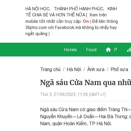
HÀ NỘI HỌC
,
THÀNH PHỐ HẠNH PHÚC
,
KINH
TẾ CHIA SẺ
VÀ HƠN THẾ NỮA | Xem trên
On
mobile tốt nhất cần truy cập:
( Để liên thông
36pho.com với Facebook mà không bị nhẩy hay
ngắt quãng )
Hotels
Food
P
Trang chủ
Hà Nội
Ảnh xưa
Phố xưa
Ngã sáu Cửa Nam qua nhữ
Thứ 3, 27/06/2023, 11:29 (GMT+7)
Ngã sáu Cửa Nam có giao điểm Tràng Th
Nguyễn Khuyến—Lê Duẩn—Hai Bà Trưng; cắ
Nam, quận Hoàn Kiếm, TP Hà Nội.