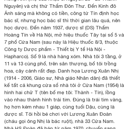
Nguyên) và chị thứ Thẩm Đôn Thư. Đến Kinh đô
Ánh sáng mà không có tiền, công tử Tín định học
bác sĩ, nhưng học bác sĩ thì thời gian lâu quá, nên
học dược. Đến năm 1937, dược sĩ (DS) Thẩm
Hoàng Tín về Hà Nội, mở hiệu thuốc Tây tại số 5 và
7 phố Cửa Nam (sau này là Hiệu thuốc 8/3, thuộc
Công ty Dược phẩm - Thiết bị Y tế Hà Nội -
Hapharco). Số 9 là nhà hàng xóm. Nhà tôi 3 tầng, ở
11 và 13 cùng phố, trên sân thượng, bố tôi trồng
hoa, cây cảnh rất đẹp. Danh họa Lương Xuân Nhị
(1914 - 2006, Giáo sư, Nhà giáo Nhân dân) đã thiết
kế tất cả khung cửa sổ nhà tôi ở Cửa Nam (1954) là
hình hai chữ T (tên bố mẹ tôi: Thành - Tín), lồng
vào nhau thành hình trái tim. Đúng là trái tim vàng,
họ hơn kém nhau 1 giáp, cùng tuổi Dậu, cùng là
dược sĩ. Tôi hồi bé chơi với Lương Xuân Đoàn
(cháu gọi ông Nhị là bác ruột), nhà 33 Cửa Nam.
Nhà HS Đoàn đã bán từ năm 1970, chuyển sang