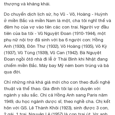
thượng và khảng khái.
Do chuyển dịch lịch sử, họ Vũ - Võ, Hoàng - Huỳnh
ở miền Bắc và miền Nam là một, cha tôi nghĩ thế và
đệm họ của vợ vào tên các con trai. Người vợ đầu
tiên của ba tôi - Vũ Nguyệt Đoan (1910-1944), một
phụ nữ nội trợ đã sinh với ba 6 người con: Hồng
Anh (1930), Đôn Thư (1932), Võ Hoàng (1935), Võ Kỳ
(1937), Vũ Tùng (1939), Vũ Can (1942). Bà Nguyệt
Đoan ngồi ôtô nhà đi lễ ở Thái Bình khi Nhật đang
chiếm miền Bắc. Máy bay Mỹ ném bom trúng và bà
qua đời.
Chỉ những nhà khá giả mới cho con theo đuổi nghệ
thuật và thể thao. Gia đình tôi lại có duyên với
ngành y sâu sắc. Chị cả Hồng Anh sang Paris năm
1949, du học ngành dược sĩ, theo nghề cha. Chị kết
hôn với GS. Lê Thành Khôi (1923), sinh được 3 con,
2 gái, 1 trai. Nguyên Lê (1957) là con trai út. Vợ anh