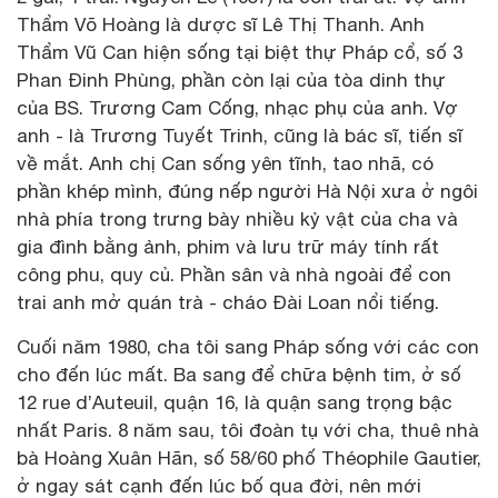
Thẩm Võ Hoàng là dược sĩ Lê Thị Thanh. Anh
Thẩm Vũ Can hiện sống tại biệt thự Pháp cổ, số 3
Phan Đinh Phùng, phần còn lại của tòa dinh thự
của BS. Trương Cam Cống, nhạc phụ của anh. Vợ
anh - là Trương Tuyết Trinh, cũng là bác sĩ, tiến sĩ
về mắt. Anh chị Can sống yên tĩnh, tao nhã, có
phần khép mình, đúng nếp người Hà Nội xưa ở ngôi
nhà phía trong trưng bày nhiều kỷ vật của cha và
gia đình bằng ảnh, phim và lưu trữ máy tính rất
công phu, quy củ. Phần sân và nhà ngoài để con
trai anh mở quán trà - cháo Đài Loan nổi tiếng.
Cuối năm 1980, cha tôi sang Pháp sống với các con
cho đến lúc mất. Ba sang để chữa bệnh tim, ở số
12 rue d’Auteuil, quận 16, là quận sang trọng bậc
nhất Paris. 8 năm sau, tôi đoàn tụ với cha, thuê nhà
bà Hoàng Xuân Hãn, số 58/60 phố Théophile Gautier,
ở ngay sát cạnh đến lúc bố qua đời, nên mới