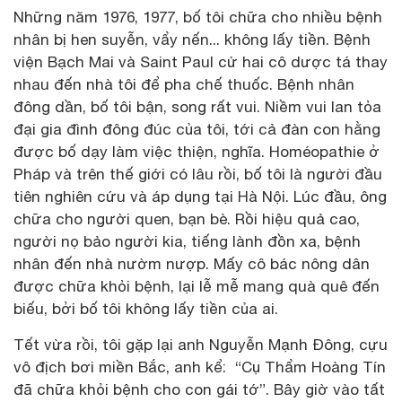
Những năm 1976, 1977, bố tôi chữa cho nhiều bệnh
nhân bị hen suyễn, vẩy nến... không lấy tiền. Bệnh
viện Bạch Mai và Saint Paul cử hai cô dược tá thay
nhau đến nhà tôi để pha chế thuốc. Bệnh nhân
đông dần, bố tôi bận, song rất vui. Niềm vui lan tỏa
đại gia đình đông đúc của tôi, tới cả đàn con hằng
được bố dạy làm việc thiện, nghĩa. Homéopathie ở
Pháp và trên thế giới có lâu rồi, bố tôi là người đầu
tiên nghiên cứu và áp dụng tại Hà Nội. Lúc đầu, ông
chữa cho người quen, bạn bè. Rồi hiệu quả cao,
người nọ bảo người kia, tiếng lành đồn xa, bệnh
nhân đến nhà nườm nượp. Mấy cô bác nông dân
được chữa khỏi bệnh, lại lễ mễ mang quà quê đến
biếu, bởi bố tôi không lấy tiền của ai.
Tết vừa rồi, tôi gặp lại anh Nguyễn Mạnh Đông, cựu
vô địch bơi miền Bắc, anh kể: “Cụ Thẩm Hoàng Tín
đã chữa khỏi bệnh cho con gái tớ”. Bây giờ vào tất