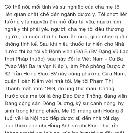
Có thể nói, mối tình và sự nghiệp của cha mẹ tôi
liên quan chặt chẽ đến ngành dược y. Tôi chợt liên
tưởng y là nguyên âm mở đầu từ yêu, người làm
nghề y thì phải yêu người, cha mẹ tôi đều thương
người, cả cuộc đời họ bao lần cứu, giúp nhân quần
không tính kể. Sau khi hiệu thuốc tư hiến cho Nhà
nước thì ba tôi về Bệnh viện (BV) B (BV Đặng Vũ Lạc
thời Pháp thuộc), sau này đổi là Việt Nam - Cu Ba
(“vào Việt Ba ra Vạn Kiếp”), làm Phó phòng Dược ở
92 Trần Hưng Đạo. BV này cùng phường Cửa Nam,
quận Hoàn Kiếm với nhà tôi. Mẹ tôi Phạm Thị
Thành mất năm 1969, do ung thư máu. Chồng
trước của mẹ tôi là ông Đào Đức Thông, đảng viên
Đảng cộng sản Đông Dương, kỹ sư canh nông, hy
sinh trong kháng chiến. Mẹ tôi mang anh Hoàng 3
tuổi về Hà Nội học tiếp dược sĩ, đến nhà tôi dạy
học thêm cho chị Hồng Anh và chị Đôn Thư, rồi
thành người vợ thứ hai của ba (người vợ đầu mất