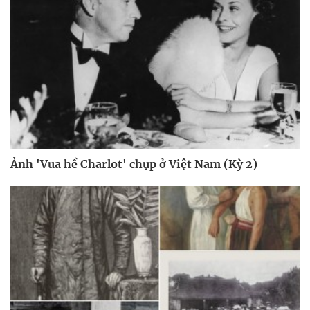
Ảnh 'Vua hề Charlot' chụp ở Việt Nam (Kỳ 2)