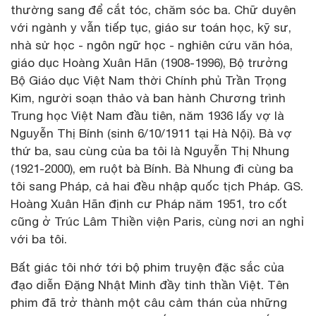
thường sang để cắt tóc, chăm sóc ba. Chữ duyên
với ngành y vẫn tiếp tục, giáo sư toán học, kỹ sư,
nhà sử học - ngôn ngữ học - nghiên cứu văn hóa,
giáo dục Hoàng Xuân Hãn (1908-1996), Bộ trưởng
Bộ Giáo dục Việt Nam thời Chính phủ Trần Trọng
Kim, người soạn thảo và ban hành Chương trình
Trung học Việt Nam đầu tiên, năm 1936 lấy vợ là
Nguyễn Thị Bính (sinh 6/10/1911 tại Hà Nội). Bà vợ
thứ ba, sau cùng của ba tôi là Nguyễn Thị Nhung
(1921-2000), em ruột bà Bính. Bà Nhung đi cùng ba
tôi sang Pháp, cả hai đều nhập quốc tịch Pháp. GS.
Hoàng Xuân Hãn định cư Pháp năm 1951, tro cốt
cũng ở Trúc Lâm Thiền viện Paris, cùng nơi an nghỉ
với ba tôi.
Bất giác tôi nhớ tới bộ phim truyện đặc sắc của
đạo diễn Đặng Nhật Minh đầy tinh thần Việt. Tên
phim đã trở thành một câu cảm thán của những