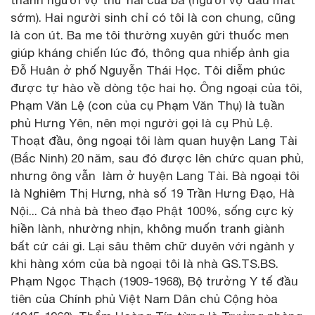
sớm). Hai người sinh chỉ có tôi là con chung, cũng
là con út. Ba me tôi thường xuyên gửi thuốc men
giúp kháng chiến lúc đó, thông qua nhiếp ảnh gia
Đỗ Huân ở phố Nguyễn Thái Học. Tôi diễm phúc
được tự hào về dòng tộc hai họ. Ông ngoại của tôi,
Phạm Văn Lệ (con của cụ Phạm Văn Thụ) là tuần
phủ Hưng Yên, nên mọi người gọi là cụ Phủ Lệ.
Thoạt đầu, ông ngoại tôi làm quan huyện Lang Tài
(Bắc Ninh) 20 năm, sau đó được lên chức quan phủ,
nhưng ông vẫn làm ở huyện Lang Tài. Bà ngoại tôi
là Nghiêm Thị Hưng, nhà số 19 Trần Hưng Đạo, Hà
Nội... Cả nhà bà theo đạo Phật 100%, sống cực kỳ
hiền lành, nhường nhịn, không muốn tranh giành
bất cứ cái gì. Lại sâu thêm chữ duyên với ngành y
khi hàng xóm của bà ngoại tôi là nhà GS.TS.BS.
Phạm Ngọc Thạch (1909-1968), Bộ trưởng Y tế đầu
tiên của Chính phủ Việt Nam Dân chủ Cộng hòa