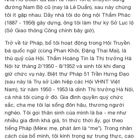
đường Nam Bộ cũ (nay là Lê Duẩn), sau này chúng
tôi ít gặp nhau. Dãy nhà tôi do ông nội Thẩm Phác
(1887 - 1956) gây dựng, ông tôi làm thư ký Sở Lục lộ
(Sở Giao thông Công chính bây giờ).
Trở về từ Pháp, bố tôi hoạt động trong Hội Truyền
bá quốc ngữ (cùng Phan Khôi, Đặng Thai Mai), là
thủ quỹ của Hội. Thẩm Hoàng Tín là Thị trưởng Hà
Nội từ tháng 2/1950 - 8/1952 và sinh tôi khi đang
giữ chức vụ này. Biệt thự Pháp 51 Trần Hưng Đạo
(sau này là Trụ sở Liên hiệp các Hội VHNT Việt
Nam), từ năm 1950 - 1953 là dinh Thị trưởng Hà Nội,
cả nhà tôi cùng ở đó. Gia đình quyền quý chức
sắc, cha mẹ tôi lại sống đôn hậu, thương người
nghèo. Tôi gọi thân sinh của mình là ba - me như
nhiều gia đình khá giả, tri thức thời ấy, gọi theo
tiếng Pháp (Mère: mẹ, phát âm là “me”). Trong nhân
cách của bố mình, tôi kính trọng sự trung thực, cao