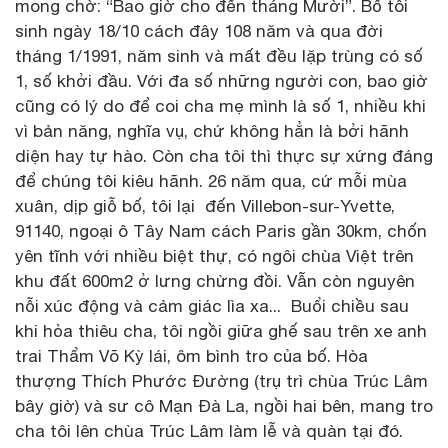
mong chờ: “Bao giờ cho đến tháng Mười”. Bố tôi
sinh ngày 18/10 cách đây 108 năm và qua đời
tháng 1/1991, năm sinh và mất đều lặp trùng có số
1, số khởi đầu. Với đa số những người con, bao giờ
cũng có lý do để coi cha mẹ mình là số 1, nhiều khi
vì bản năng, nghĩa vụ, chứ không hẳn là bởi hãnh
diện hay tự hào. Còn cha tôi thì thực sự xứng đáng
để chúng tôi kiêu hãnh. 26 năm qua, cứ mỗi mùa
xuân, dịp giỗ bố, tôi lại đến Villebon-sur-Yvette,
91140, ngoại ô Tây Nam cách Paris gần 30km, chốn
yên tĩnh với nhiều biệt thự, có ngôi chùa Việt trên
khu đất 600m2 ở lưng chừng đồi. Vẫn còn nguyên
nỗi xúc động và cảm giác lìa xa... Buổi chiều sau
khi hỏa thiêu cha, tôi ngồi giữa ghế sau trên xe anh
trai Thẩm Võ Kỳ lái, ôm bình tro của bố. Hòa
thượng Thích Phước Đường (trụ trì chùa Trúc Lâm
bây giờ) và sư cô Mạn Đà La, ngồi hai bên, mang tro
cha tôi lên chùa Trúc Lâm làm lễ và quàn tại đó.