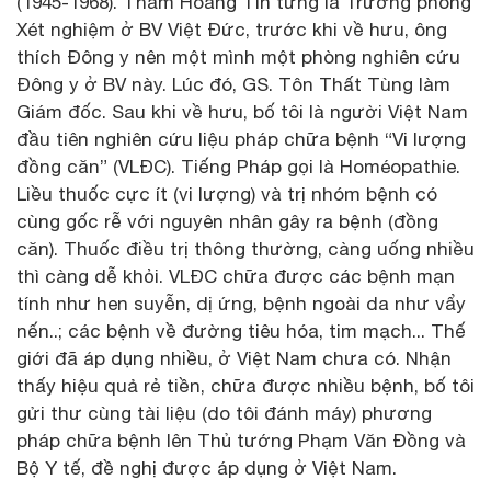
(1945-1968). Thẩm Hoàng Tín từng là Trưởng phòng
Xét nghiệm ở BV Việt Đức, trước khi về hưu, ông
thích Đông y nên một mình một phòng nghiên cứu
Đông y ở BV này. Lúc đó, GS. Tôn Thất Tùng làm
Giám đốc. Sau khi về hưu, bố tôi là người Việt Nam
đầu tiên nghiên cứu liệu pháp chữa bệnh “Vi lượng
đồng căn” (VLĐC). Tiếng Pháp gọi là Homéopathie.
Liều thuốc cực ít (vi lượng) và trị nhóm bệnh có
cùng gốc rễ với nguyên nhân gây ra bệnh (đồng
căn). Thuốc điều trị thông thường, càng uống nhiều
thì càng dễ khỏi. VLĐC chữa được các bệnh mạn
tính như hen suyễn, dị ứng, bệnh ngoài da như vẩy
nến..; các bệnh về đường tiêu hóa, tim mạch... Thế
giới đã áp dụng nhiều, ở Việt Nam chưa có. Nhận
thấy hiệu quả rẻ tiền, chữa được nhiều bệnh, bố tôi
gửi thư cùng tài liệu (do tôi đánh máy) phương
pháp chữa bệnh lên Thủ tướng Phạm Văn Đồng và
Bộ Y tế, đề nghị được áp dụng ở Việt Nam.