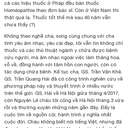
cả các hiệu thuốc ở Pháp đều bán thuốc
Homéopathie theo đơn bác sĩ. Còn ở Việt Nam thì
thật quá lạ. Thuốc tốt thế mà sau 40 năm vẫn
chưa thấy (?).
Không theo nghề cha, song cùng chung với cha
tình yêu âm nhạc, yêu cái đẹp, tôi vẫn tin không chỉ
thuốc và các thủ thuật ngành y chữa được bệnh
cứu người, mà âm nhạc ngoài việc làm thăng hoa,
vỗ về, đồng hành với tâm hồn con người, còn có
tác dụng chữa bệnh. Kế tục cha, GS. Trần Văn Khê,
GS. Trần Quang Hải đã có công trình nghiên cứu về
phương pháp này và thuyết trình ở nhiều nước
trên thế giới. GS. Hải về Hà Nội giữa tháng 4/2017,
còn Nguyên Lê cháu tôi cũng về Hà Nội tháng 3 vừa
rồi và thường xuyên những năm gần đây. Đấy là
cuộc tìm về nguồn cội, hành trình ý nghĩa nhất
cuộc đời. Cháu không biết nói tiếng Việt, nhưng đã