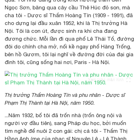
Ngọc Sơn, băng qua cây cầu Thê Húc đỏ son, mà
cha tôi - Dược sĩ Thẩm Hoàng Tín (1909 - 1991), đã
cho dựng lại đầu xuân 1952, khi là Thị trưởng Hà
Nội. Tôi là con út, được sinh ra khi cha đang
đương chức. Mỗi lần đi qua phố Lê Thái Tổ, đường
đôi do chính cha mở, nối kề ngay phố Hàng Trống,
bên hồ Gươm, tôi lại nghĩ về đường đời của đại gia
đình tôi, cũng sống hai nơi, Paris - Hà Nội.
Xem toàn màn hình
Thị trưởng Thẩm Hoàng Tín và phu nhân - Dược sĩ
Phạm Thị Thành tại Hà Nội, năm 1950.
...Năm 1932, bố tôi đã trốn nhà (trốn ông nội và
người vợ đầu tiên), sang Pháp du học, bởi muốn
tìm nghề để nuôi 2 con gái: chị cả tôi - Thẩm Thị
Hồng Anh (mẹ của nhạc sĩ Nguyên Lê - Lê Thành