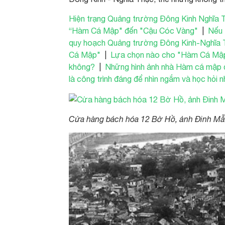
Hiện trạng Quảng trường Đông Kinh Nghĩa
“Hàm Cá Mập" đến "Cậu Cóc Vàng"
|
Nếu 
quy hoạch Quảng trường Đông Kinh-Nghĩa
Cá Mập"
|
Lựa chọn nào cho "Hàm Cá Mậ
không?
|
Những hình ảnh nhà Hàm cá mập đư
là công trình đáng để nhìn ngắm và học hỏi
Cửa hàng bách hóa 12 Bờ Hồ, ảnh Đinh M