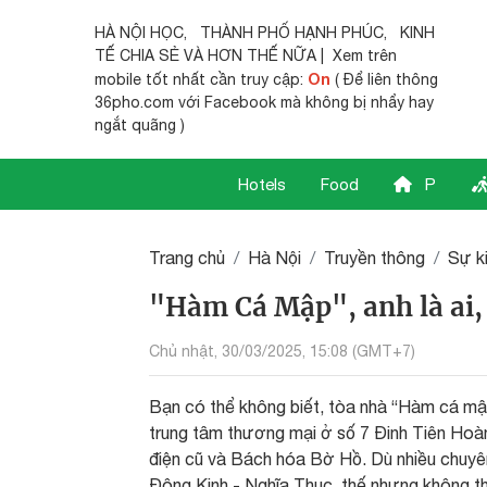
HÀ NỘI HỌC
,
THÀNH PHỐ HẠNH PHÚC
,
KINH
TẾ CHIA SẺ
VÀ HƠN THẾ NỮA | Xem trên
On
mobile tốt nhất cần truy cập:
( Để liên thông
36pho.com với Facebook mà không bị nhẩy hay
ngắt quãng )
Hotels
Food
P
Trang chủ
Hà Nội
Truyền thông
Sự k
"Hàm Cá Mập", anh là ai,
Chủ nhật, 30/03/2025, 15:08 (GMT+7)
Bạn có thể không biết, tòa nhà “Hàm cá mập
trung tâm thương mại ở số 7 Đinh Tiên Ho
điện cũ và Bách hóa Bờ Hồ. Dù nhiều chuyê
Đông Kinh - Nghĩa Thục, thế nhưng không th