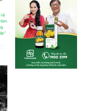
 về
"Hàm
ng
ập"