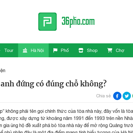
Tour
Hà Nội
Phố
Shop
Chợ
iện
 anh đứng có đúng chỗ không?
Chia sẻ
” không phải tên gọi chính thức của tòa nhà này, đây vốn là tò
àng, được xây dựng từ khoảng năm 1991 đến 1993 trên nền Nhà
n gia ủng hộ đề xuất phá bỏ tòa nhà này để mở rộng Quảng trư
ể phủ nhận đây là một địa điểm mang tính biểu tượng của Hà Nộ