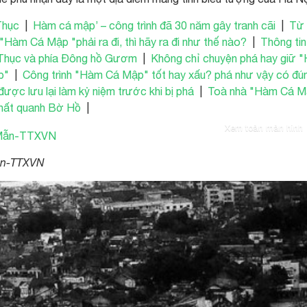
 Thục
|
Hàm cá mập’ – công trình đã 30 năm gây tranh cãi
|
Từ
"Hàm Cá Mập "phải ra đi, thì hãy ra đi như thế nào?
|
Thông tin
 Thục và phía Đông hồ Gươm
|
Không chỉ chuyện phá hay giữ 
p"
|
Công trình "Hàm Cá Mập" tốt hay xấu? phá như vậy có đú
ợc lưu lại làm kỷ niệm trước khi bị phá
|
Toà nhà "Hàm Cá M
 nhất quanh Bờ Hồ
|
Xem toàn màn hình
ẫn-TTXVN