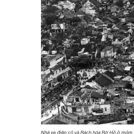
Nhà xe điện cũ và Bách hóa Bờ Hồ ở mỏm 