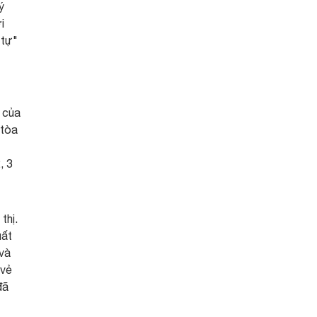
ý
i
 tự"
 của
 tòa
, 3
thị.
uất
 và
 vẻ
đã