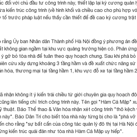
đối với chủ đầu tư công trình này, thiết lập lại kỷ cương quản l
a kiến trúc công trình (về hình khối và chiều cao cho phù hợp vớ
y tố trước pháp luật nếu thấy cần thiết để đề cao kỷ cương trật
ho rằng Ủy ban Nhân dân Thành phố Hà Nội đồng ý phương án đề
t không gian ngầm tại khu vực quảng trường hiện có. Phản ứng
g ý gỡ bỏ tòa nhà để tuân theo quy hoạch chung. Sau khi phá bỏ
hiên cứu xây dựng khoảng 3 tầng hầm và đề xuất chức năng sử
ăn hóa, thương mại tại tầng hầm 1, khu vực đỗ xe tại tầng hầm 2
 nhận không ít ý kiến trái chiều từ giới chuyên gia quy hoạch đô 
cũng lên tiếng chỉ trích công trình này. Tên gọi "Hàm Cá Mập" x
ỹ thuật. Báo Thể thao & Văn hóa nhận xét công trình "thô kệch
 này". Báo Dân Trí cho biết tòa nhà này từng bị cho là "phá vỡ
n cho rằng "sự bất cẩn của công tác quản lý đô thị tại Hà Nội 
ững kiến trúc quái đản như tòa nhà Hàm Cá Mập uy hiếp".