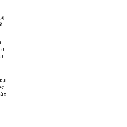
[3]
ặt
n
ng
ng
bụi
ợc
chức