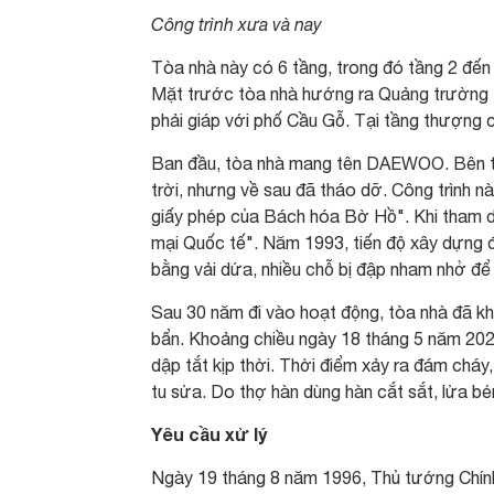
Công trình xưa và nay
Tòa nhà này có 6 tầng, trong đó tầng 2 đến
Mặt trước tòa nhà hướng ra Quảng trường 
phải giáp với phố Cầu Gỗ. Tại tầng thượng 
Ban đầu, tòa nhà mang tên DAEWOO. Bên t
trời, nhưng về sau đã tháo dỡ. Công trình n
giấy phép của Bách hóa Bờ Hồ". Khi tham dự
mại Quốc tế". Năm 1993, tiến độ xây dựng đã
bằng vải dứa, nhiều chỗ bị đập nham nhở để 
Sau 30 năm đi vào hoạt động, tòa nhà đã khô
bẩn. Khoảng chiều ngày 18 tháng 5 năm 202
dập tắt kịp thời. Thời điểm xảy ra đám cháy,
tu sửa. Do thợ hàn dùng hàn cắt sắt, lửa bén
Yêu cầu xử lý
Ngày 19 tháng 8 năm 1996, Thủ tướng Chính