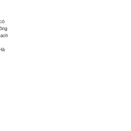
 có
công
oạch
 Hà