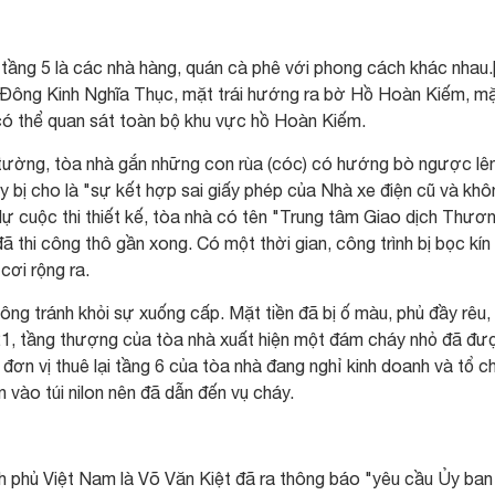
 tầng 5 là các nhà hàng, quán cà phê với phong cách khác nhau.
Đông Kinh Nghĩa Thục, mặt trái hướng ra bờ Hồ Hoàn Kiếm, m
có thể quan sát toàn bộ khu vực hồ Hoàn Kiếm.
ường, tòa nhà gắn những con rùa (cóc) có hướng bò ngược lê
ày bị cho là "sự kết hợp sai giấy phép của Nhà xe điện cũ và khô
 cuộc thi thiết kế, tòa nhà có tên "Trung tâm Giao dịch Thươ
 thi công thô gần xong. Có một thời gian, công trình bị bọc kín
cơi rộng ra.
ng tránh khỏi sự xuống cấp. Mặt tiền đã bị ố màu, phủ đầy rêu, 
1, tầng thượng của tòa nhà xuất hiện một đám cháy nhỏ đã đư
 đơn vị thuê lại tầng 6 của tòa nhà đang nghỉ kinh doanh và tổ 
 vào túi nilon nên đã dẫn đến vụ cháy.
 phủ Việt Nam là Võ Văn Kiệt đã ra thông báo "yêu cầu Ủy ban