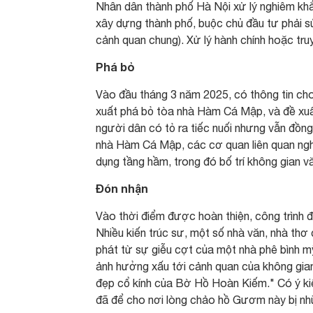
Nhân dân thành phố Hà Nội xử lý nghiêm khắc 
xây dựng thành phố, buộc chủ đầu tư phải sử
cảnh quan chung). Xử lý hành chính hoặc tru
Phá bỏ
Vào đầu tháng 3 năm 2025, có thông tin c
xuất phá bỏ tòa nhà Hàm Cá Mập, và đề xuấ
người dân có tỏ ra tiếc nuối nhưng vẫn đồn
nhà Hàm Cá Mập, các cơ quan liên quan ng
dụng tầng hầm, trong đó bố trí không gian v
Đón nhận
Vào thời điểm được hoàn thiện, công trình đã
Nhiều kiến trúc sư, một số nhà văn, nhà thơ 
phát từ sự giễu cợt của một nhà phê bình m
ảnh hưởng xấu tới cảnh quan của không gian
đẹp cổ kính của Bờ Hồ Hoàn Kiếm." Có ý kiế
đã để cho nơi lòng chảo hồ Gươm này bị nh