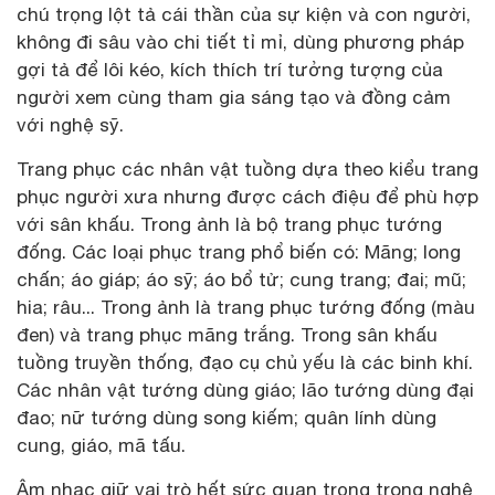
chú trọng lột tả cái thần của sự kiện và con người,
không đi sâu vào chi tiết tỉ mỉ, dùng phương pháp
gợi tả để lôi kéo, kích thích trí tưởng tượng của
người xem cùng tham gia sáng tạo và đồng cảm
với nghệ sỹ.
Trang phục các nhân vật tuồng dựa theo kiểu trang
phục người xưa nhưng được cách điệu để phù hợp
với sân khấu. Trong ảnh là bộ trang phục tướng
đống. Các loại phục trang phổ biến có: Mãng; long
chấn; áo giáp; áo sỹ; áo bổ tử; cung trang; đai; mũ;
hia; râu... Trong ảnh là trang phục tướng đống (màu
đen) và trang phục mãng trắng. Trong sân khấu
tuồng truyền thống, đạo cụ chủ yếu là các binh khí.
Các nhân vật tướng dùng giáo; lão tướng dùng đại
đao; nữ tướng dùng song kiếm; quân lính dùng
cung, giáo, mã tấu.
Âm nhạc giữ vai trò hết sức quan trọng trong nghệ