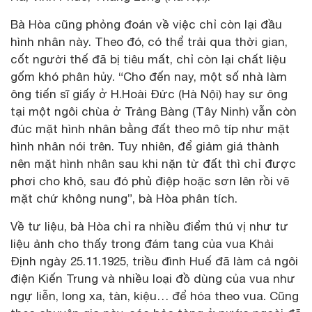
Bà Hòa cũng phỏng đoán về việc chỉ còn lại đầu
hình nhân này. Theo đó, có thể trải qua thời gian,
cốt người thế đã bị tiêu mất, chỉ còn lại chất liệu
gốm khó phân hủy. “Cho đến nay, một số nhà làm
ông tiến sĩ giấy ở H.Hoài Đức (Hà Nội) hay sư ông
tại một ngôi chùa ở Trảng Bàng (Tây Ninh) vẫn còn
đúc mặt hình nhân bằng đất theo mô típ như mặt
hình nhân nói trên. Tuy nhiên, để giảm giá thành
nên mặt hình nhân sau khi nặn từ đất thì chỉ được
phơi cho khô, sau đó phủ điệp hoặc sơn lên rồi vẽ
mặt chứ không nung”, bà Hòa phân tích.
Về tư liệu, bà Hòa chỉ ra nhiều điểm thú vị như tư
liệu ảnh cho thấy trong đám tang của vua Khải
Định ngày 25.11.1925, triều đình Huế đã làm cả ngôi
điện Kiến Trung và nhiều loại đồ dùng của vua như
ngự liễn, long xa, tàn, kiệu… để hóa theo vua. Cũng