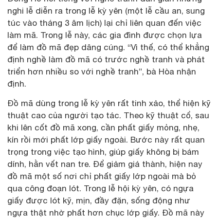
nghi lễ diễn ra trong lễ kỳ yên (một lễ cầu an, sung
túc vào tháng 3 âm lịch) lại chỉ liên quan đến việc
làm mã. Trong lễ này, các gia đình được chọn lựa
để làm đồ mã đẹp dâng cúng. “Vì thế, có thể khẳng
định nghề làm đồ mã có trước nghề tranh và phát
triển hơn nhiều so với nghề tranh”, bà Hòa nhận
định.
Đồ mã dùng trong lễ kỳ yên rất tinh xảo, thể hiện kỹ
thuật cao của người tạo tác. Theo kỹ thuật cổ, sau
khi lên cốt đồ mã xong, cần phất giấy mỏng, nhẹ,
kín rồi mới phất lớp giấy ngoài. Bước này rất quan
trọng trong việc tạo hình, giúp giấy không bị bám
dính, hằn vết nan tre. Để giảm giá thành, hiện nay
đồ mã một số nơi chỉ phất giấy lớp ngoài mà bỏ
qua công đoạn lót. Trong lễ hội kỳ yên, có ngựa
giấy được lót kỹ, mịn, đầy đặn, sống động như
ngựa thật nhờ phất hơn chục lớp giấy. Đồ mã này