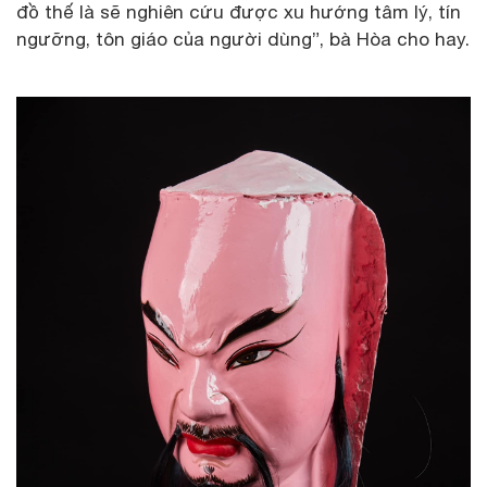
đồ thế là sẽ nghiên cứu được xu hướng tâm lý, tín
ngưỡng, tôn giáo của người dùng”, bà Hòa cho hay.